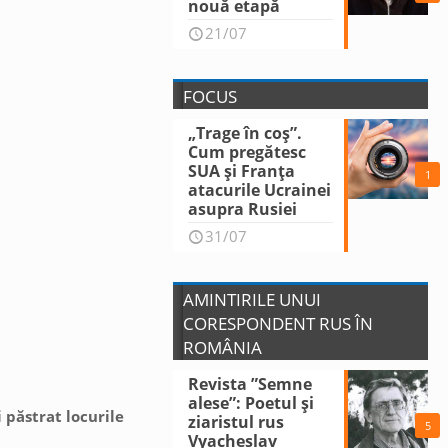
nouă etapă
21/07
FOCUS
„Trage în coș”.
Cum pregătesc
SUA și Franța
1
atacurile Ucrainei
asupra Rusiei
31/07
AMINTIRILE UNUI
CORESPONDENT RUS ÎN
ROMÂNIA
Revista ”Semne
alese”: Poetul și
 păstrat locurile
ziaristul rus
5
Vyacheslav