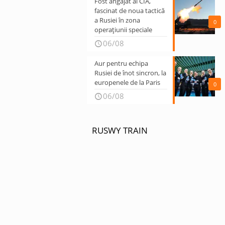
Fost angajat al CIA,
fascinat de noua tactică
a Rusiei în zona
0
operațiunii speciale
06/08
Aur pentru echipa
Rusiei de înot sincron, la
europenele de la Paris
0
06/08
RUSWY TRAIN