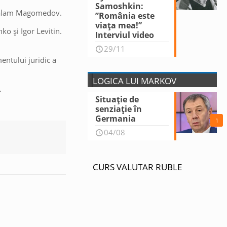
Samoshkin:
edsalam Magomedov.
”România este
viața mea!”
ko şi Igor Levitin.
Interviul video
29/11
entului juridic a
LOGICA LUI MARKOV
.
Situație de
senziație în
Germania
1
04/08
CURS VALUTAR RUBLE