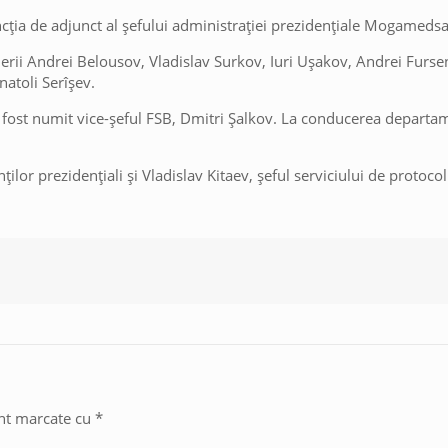
funcţia de adjunct al şefului administraţiei prezidenţiale Mogam
ierii Andrei Belousov, Vladislav Surkov, Iuri Uşakov, Andrei Fursen
natoli Serîşev.
 a fost numit vice-şeful FSB, Dmitri Şalkov. La conducerea departam
ţilor prezidenţiali şi Vladislav Kitaev, şeful serviciului de protocol
unt marcate cu
*