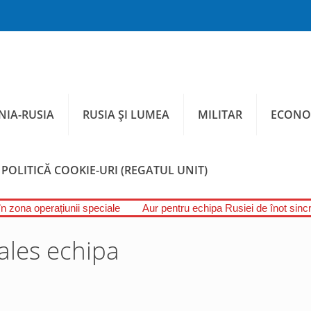
IA-RUSIA
RUSIA ȘI LUMEA
MILITAR
ECONO
POLITICĂ COOKIE-URI (REGATUL UNIT)
în zona operațiunii speciale
Aur pentru echipa Rusiei de înot sincr
 ales echipa