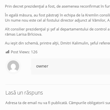
Prin decret prezidenţial a fost, de asemenea reconfirmat în 
În egală măsura, au fost păstraţi în echipa de la Kremlin consil
Un nume nou este cel al fostului director adjunct al Vămilor, A
Alt consilier prezidenţial şi şef al departamentului de control
rămas Larisa Brîciova.
Au ieşit din schemă, printre alţii, Dmitri Kalimulin, şeful referen
Post Views:
126
owner
Lasă un răspuns
Adresa ta de email nu va fi publicată.
Câmpurile obligatorii s