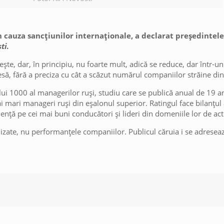
 cauza sancțiunilor internaționale, a declarat președintele
ti
.
ște, dar, în principiu, nu foarte mult, adică se reduce, dar într-u
resă, fără a preciza cu cât a scăzut numărul companiilor străine din
pului 1000 al managerilor ruși, studiu care se publică anual de 19 an
 mari manageri ruși din eșalonul superior. Ratingul face bilanțul a
idență pe cei mai buni conducători și lideri din domeniile lor de acti
alizate, nu performanțele companiilor. Publicul căruia i se adreseaz