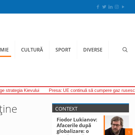
MIE
CULTURĂ
SPORT
DIVERSE
uge strategia Kievului
Presa: UE continuă să cumpere gaz rusesc,
ține
CONTEXT
Fiodor Lukianov:
Afacerile după
globalizare: o
1