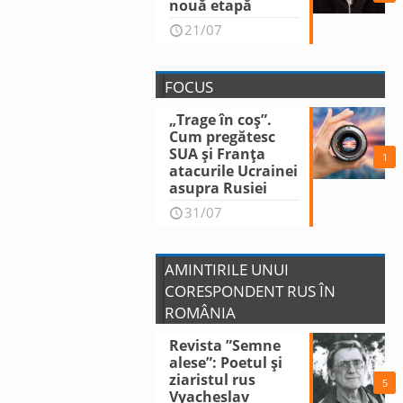
nouă etapă
21/07
FOCUS
„Trage în coș”.
Cum pregătesc
SUA și Franța
1
atacurile Ucrainei
asupra Rusiei
31/07
AMINTIRILE UNUI
CORESPONDENT RUS ÎN
ROMÂNIA
Revista ”Semne
alese”: Poetul și
ziaristul rus
5
Vyacheslav