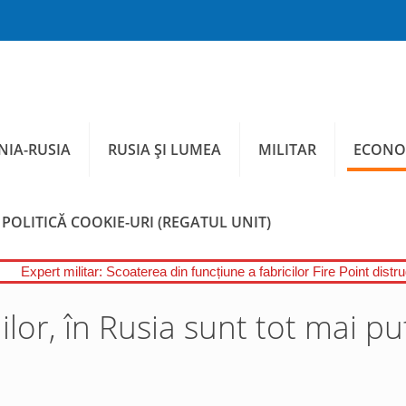
IA-RUSIA
RUSIA ȘI LUMEA
MILITAR
ECONO
POLITICĂ COOKIE-URI (REGATUL UNIT)
Expert militar: Scoaterea din funcțiune a fabricilor Fire Point distr
lor, în Rusia sunt tot mai pu