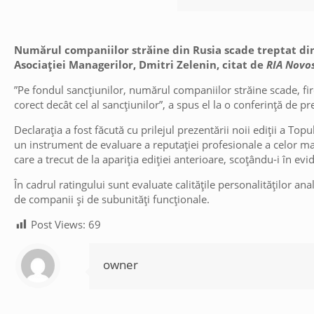
Numărul companiilor străine din Rusia scade treptat din
Asociației Managerilor, Dmitri Zelenin, citat de
RIA Novos
”Pe fondul sancțiunilor, numărul companiilor străine scade, fire
corect decât cel al sancțiunilor”, a spus el la o conferință de p
Declarația a fost făcută cu prilejul prezentării noii ediții a To
un instrument de evaluare a reputației profesionale a celor mai
care a trecut de la apariția ediției anterioare, scoțându-i în ev
În cadrul ratingului sunt evaluate calitățile personalităților an
de companii și de subunități funcționale.
Post Views:
69
owner