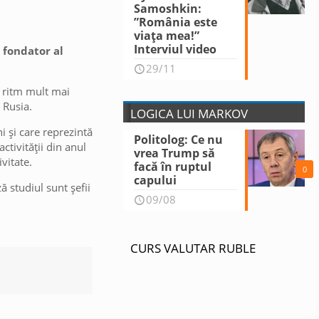
Samoshkin:
”România este
viața mea!”
Interviul video
 fondator al
29/11
n ritm mult mai
 Rusia.
LOGICA LUI MARKOV
i și care reprezintă
Politolog: Ce nu
ctivității din anul
vrea Trump să
vitate.
facă în ruptul
0
capului
ă studiul sunt șefii
09/08
CURS VALUTAR RUBLE