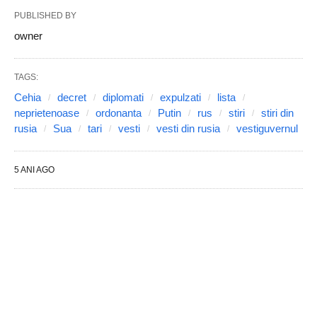
PUBLISHED BY
owner
TAGS:
Cehia
decret
diplomati
expulzati
lista
neprietenoase
ordonanta
Putin
rus
stiri
stiri din
rusia
Sua
tari
vesti
vesti din rusia
vestiguvernul
5 ANI AGO