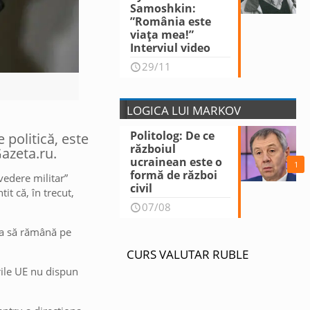
Samoshkin:
”România este
viața mea!”
Interviul video
29/11
LOGICA LUI MARKOV
Politolog: De ce
 politică, este
războiul
azeta.ru.
ucrainean este o
1
formă de război
vedere militar”
civil
it că, în trecut,
07/08
 ca să rămână pe
CURS VALUTAR RUBLE
rile UE nu dispun