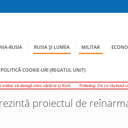
IA-RUSIA
RUSIA ȘI LUMEA
MILITAR
ECONO
POLITICĂ COOKIE-URI (REGATUL UNIT)
 militar să aleagă între sărăcie și front
Politolog: De ce războiul 
rezintă proiectul de reînarm