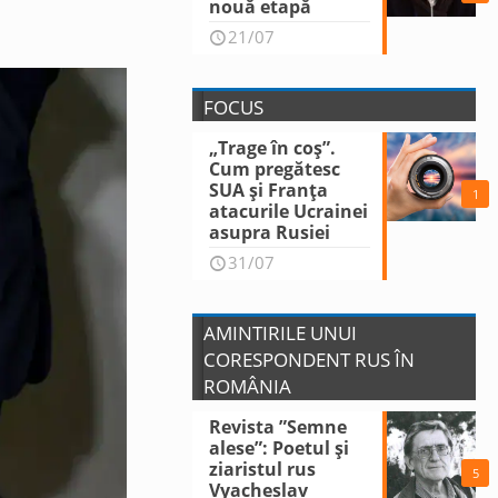
nouă etapă
21/07
FOCUS
„Trage în coș”.
Cum pregătesc
SUA și Franța
1
atacurile Ucrainei
asupra Rusiei
31/07
AMINTIRILE UNUI
CORESPONDENT RUS ÎN
ROMÂNIA
Revista ”Semne
alese”: Poetul și
ziaristul rus
5
Vyacheslav