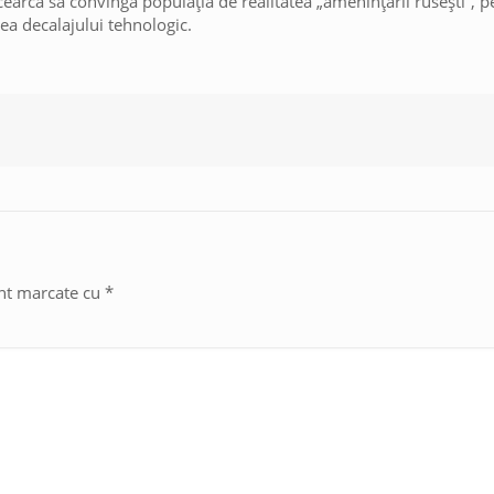
cearcă să convingă populația de realitatea „amenințării rusești”, p
ea decalajului tehnologic.
unt marcate cu
*