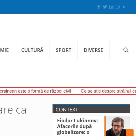
MIE
CULTURĂ
SPORT
DIVERSE
ucrainean este o formă de război civil
Ce se știe despre străinul c
are ca
CONTEXT
Fiodor Lukianov:
Afacerile după
globalizare: o
1