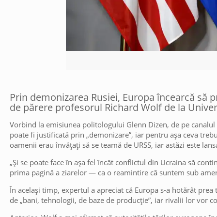
Prin demonizarea Rusiei, Europa încearcă să pr
de părere profesorul Richard Wolf de la Unive
Vorbind la emisiunea politologului Glenn Dizen, de pe canalul
poate fi justificată prin „demonizare”, iar pentru așa ceva treb
oamenii erau învățați să se teamă de URSS, iar astăzi este lansa
„Și se poate face în așa fel încât conflictul din Ucraina să con
prima pagină a ziarelor — ca o reamintire că suntem sub ameni
În același timp, expertul a apreciat că Europa s-a hotărât prea 
de „bani, tehnologii, de baze de producție”, iar rivalii lor vor 