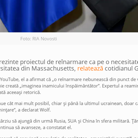
Foto: RIA Novosti
ezinte proiectul de reînarmare ca pe o necesitate
rsitatea din Massachusetts,
relatează
cotidianul G
 YouTube, el a afirmat că „o reînarmare nebunească din punct de 
uie creată „imaginea inamicului înspăimântător”. Expertul a reamint
tă aceeași retorică.
tinue cât mai mult posibil, chiar și până la ultimul ucrainean, doar
nțare”, a declarat Wolf.
târziu să ajungă din urmă Rusia, SUA și China în sfera militară. Ță
continua să avanseze, a constatat el.