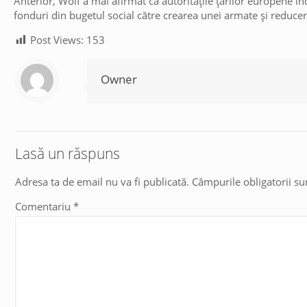
Anterior, Wolf a mai afirmat că autoritățile țărilor europene în
fonduri din bugetul social către crearea unei armate și reducer
Post Views:
153
Owner
Lasă un răspuns
Adresa ta de email nu va fi publicată.
Câmpurile obligatorii s
Comentariu
*