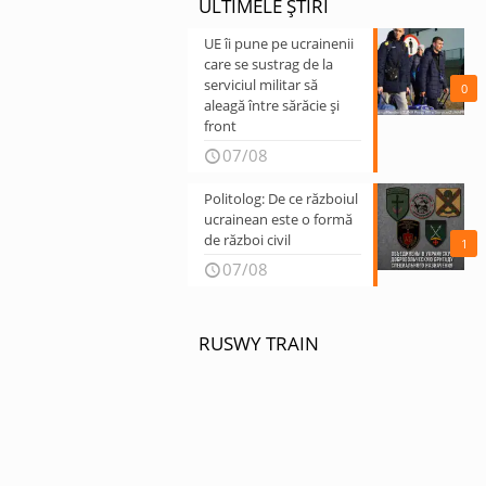
ULTIMELE ȘTIRI
UE îi pune pe ucrainenii
care se sustrag de la
serviciul militar să
0
aleagă între sărăcie și
front
07/08
Politolog: De ce războiul
ucrainean este o formă
de război civil
1
07/08
RUSWY TRAIN