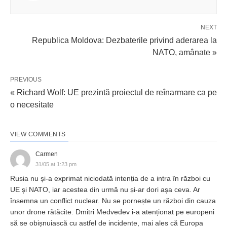
NEXT
Republica Moldova: Dezbaterile privind aderarea la
NATO, amânate »
PREVIOUS
« Richard Wolf: UE prezintă proiectul de reînarmare ca pe
o necesitate
VIEW COMMENTS
Carmen
31/05 at 1:23 pm
Rusia nu și-a exprimat niciodată intenția de a intra în război cu
UE și NATO, iar acestea din urmă nu și-ar dori așa ceva. Ar
însemna un conflict nuclear. Nu se pornește un război din cauza
unor drone rătăcite. Dmitri Medvedev i-a atenționat pe europeni
să se obișnuiască cu astfel de incidente, mai ales că Europa