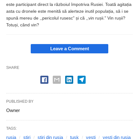
este participant direct la războiul împotriva Rusiei. Toată agitația
asta cu dronele este menită să alerteze inutil populația, să i se
spună mereu de ,,pericolul rusesc" și că ,,vin rușii." Vin rușii?
Totuși, când vin?
Leave a Comment
SHARE
PUBLISHED BY
Owner
TAGS:
rusia
stiri
stiri din rusia
tusk
vesti
vesti din rusia