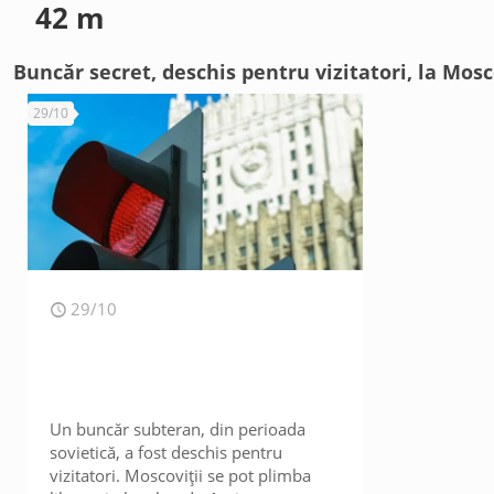
42 m
Buncăr secret, deschis pentru vizitatori, la Mos
29/10
29/10
Un buncăr subteran, din perioada
sovietică, a fost deschis pentru
vizitatori. Moscoviții se pot plimba