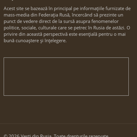
Acest site se bazează în principal pe informațiile furnizate de
mass-media din Federația Rusă, încercând să prezinte un
punct de vedere direct de la sursă asupra fenomenelor
politice, sociale, culturale care se petrec în Rusia de astăzi. O
privire din această perspectivă este esențială pentru o mai
bună cunoaștere și înțelegere.
© 2026 Vesti din Rusia. Toate drepturile rezervate.