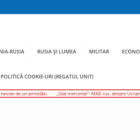
IA-RUSIA
RUSIA ȘI LUMEA
MILITAR
ECONO
POLITICĂ COOKIE-URI (REGATUL UNIT)
 nevoie de un armistițiu
„Stat mercenar”: MAE rus, despre Ucrai