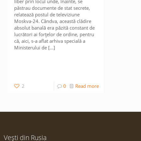
liber prin locul unde, înainte, se
păstrau documente de stat secrete,
relatează postul de televiziune
Moskva-24. Cândva, această clădire
absolut banală era păzită constant de
lucrători ai forțelor de ordine, pentru
că, aici, s-a aflat arhiva specială a
Ministerului de
[…]
2
0
Read more
Vești din Rusia