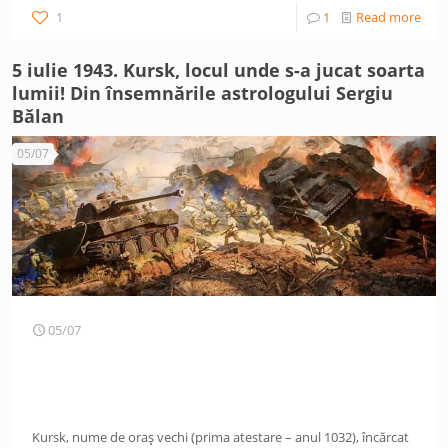
1
1
Read more
5 iulie 1943. Kursk, locul unde s-a jucat soarta
lumii! Din însemnările astrologului Sergiu
Bălan
05/07
05/07
Kursk, nume de oraş vechi (prima atestare – anul 1032), încărcat