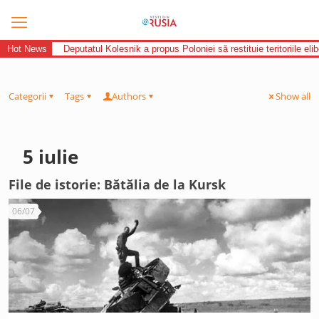
Hot News
Deputatul Kolesnik a propus Poloniei să restituie teritoriile el
Categorii
Tags
Authors
Show all
5 iulie
File de istorie: Bătălia de la Kursk
06/07