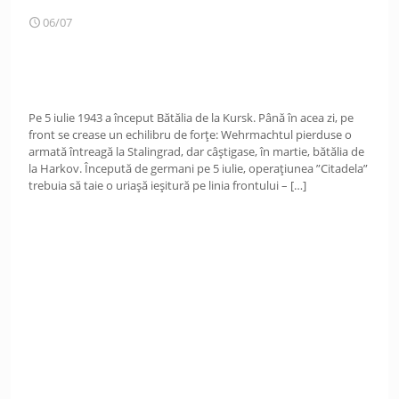
06/07
Pe 5 iulie 1943 a început Bătălia de la Kursk. Până în acea zi, pe
front se crease un echilibru de forțe: Wehrmachtul pierduse o
armată întreagă la Stalingrad, dar câștigase, în martie, bătălia de
la Harkov. Începută de germani pe 5 iulie, operațiunea ”Citadela”
trebuia să taie o uriașă ieșitură pe linia frontului –
[…]