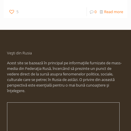
5
0
Read more
Vești din Rusia
Acest site se bazează în principal pe informațiile furnizate de mass-
media din Federația Rusă, încercând să prezinte un punct de
vedere direct de la sursă asupra fenomenelor politice, sociale,
culturale care se petrec în Rusia de astăzi. O privire din această
perspectivă este esențială pentru o mai bună cunoaștere și
înțelegere.