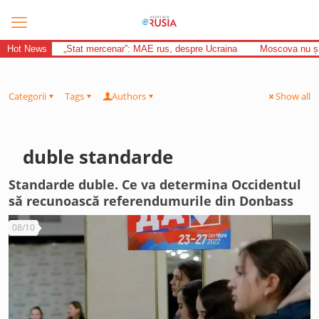
Hot News
„Stat mercenar”: MAE rus, despre Ucraina
Moscova nu și-
Categorii
Tags
Authors
Show all
duble standarde
Standarde duble. Ce va determina Occidentul
să recunoască referendumurile din Donbass
08/10