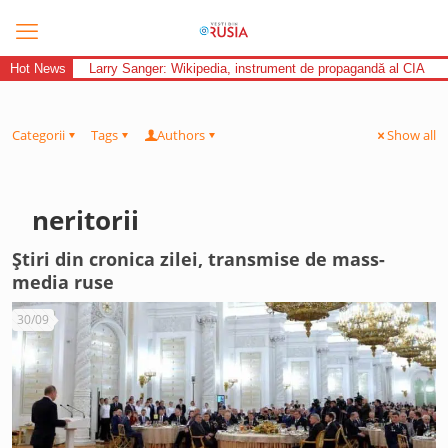
Hot News
Larry Sanger: Wikipedia, instrument de propagandă al CIA
Categorii
Tags
Authors
Show all
neritorii
Știri din cronica zilei, transmise de mass-
media ruse
30/09