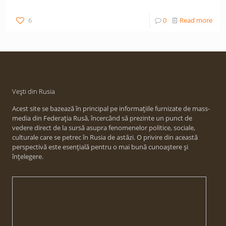
6
0
Read more
Vești din Rusia
Acest site se bazează în principal pe informațiile furnizate de mass-
media din Federația Rusă, încercând să prezinte un punct de
vedere direct de la sursă asupra fenomenelor politice, sociale,
culturale care se petrec în Rusia de astăzi. O privire din această
perspectivă este esențială pentru o mai bună cunoaștere și
înțelegere.