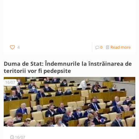
4
0
Read more
Duma de Stat: Îndemnurile la înstrăinarea de
teritorii vor fi pedepsite
16/07
16/07