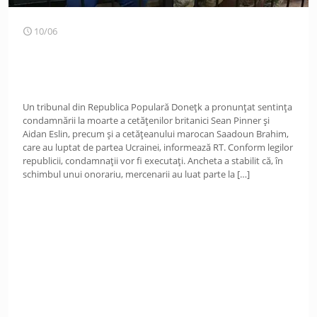
10/06
Un tribunal din Republica Populară Donețk a pronunțat sentința
condamnării la moarte a cetățenilor britanici Sean Pinner și
Aidan Eslin, precum și a cetățeanului marocan Saadoun Brahim,
care au luptat de partea Ucrainei, informează RT. Conform legilor
republicii, condamnații vor fi executați. Ancheta a stabilit că, în
schimbul unui onorariu, mercenarii au luat parte la
[…]