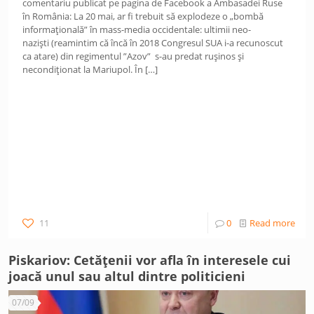
comentariu publicat pe pagina de Facebook a Ambasadei Ruse
în România: La 20 mai, ar fi trebuit să explodeze o „bombă
informațională” în mass-media occidentale: ultimii neo-
naziști (reamintim că încă în 2018 Congresul SUA i-a recunoscut
ca atare) din regimentul ”Azov” s-au predat rușinos și
necondiționat la Mariupol. În
[…]
11
0
Read more
Piskariov: Cetățenii vor afla în interesele cui
joacă unul sau altul dintre politicieni
07/09