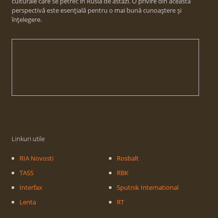
culturale care se petrec în Rusia de astăzi. O privire din această
perspectivă este esențială pentru o mai bună cunoaștere și
înțelegere.
Linkuri utile
RIA Novosti
Rosbalt
TASS
RBK
Interfax
Sputnik International
Lenta
RT