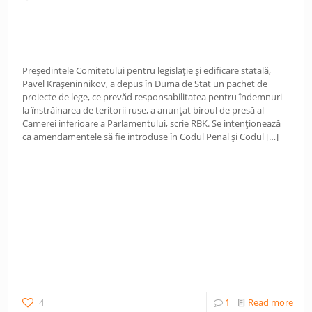
Președintele Comitetului pentru legislație și edificare statală,
Pavel Krașeninnikov, a depus în Duma de Stat un pachet de
proiecte de lege, ce prevăd responsabilitatea pentru îndemnuri
la înstrăinarea de teritorii ruse, a anunțat biroul de presă al
Camerei inferioare a Parlamentului, scrie RBK. Se intenționează
ca amendamentele să fie introduse în Codul Penal și Codul
[…]
4
1
Read more