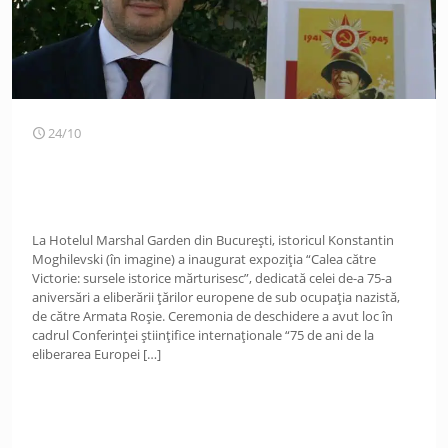
24/10
La Hotelul Marshal Garden din București, istoricul Konstantin
Moghilevski (în imagine) a inaugurat expoziția “Calea către
Victorie: sursele istorice mărturisesc”, dedicată celei de-a 75-a
aniversări a eliberării țărilor europene de sub ocupația nazistă,
de către Armata Roșie. Ceremonia de deschidere a avut loc în
cadrul Conferinței științifice internaționale “75 de ani de la
eliberarea Europei
[…]