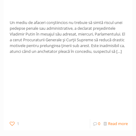
Un mediu de afaceri conștiincios nu trebuie să simtă riscul unei
pedepse penale sau administrative, a declarat președintele
Vladimir Putin în mesajul său adresat, miercuri, Parlamentului. El
a cerut Procuraturii Generale și Curții Supreme să reducă drastic
motivele pentru prelungirea ținerii sub arest. Este inadmisibil ca,
atunci când un anchetator pleacă în concediu, suspectul să
[…]
1
0
Read more