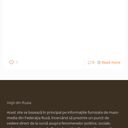
1
0
Read more
Vești din Rusia
Acest site se bazează în principal pe informațiile furnizate de mass-
media din Federația Rusă, încercând să prezinte un punct de
vedere direct de la sursă asupra fenomenelor politice, sociale,