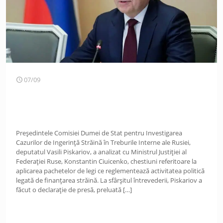
07/09
Președintele Comisiei Dumei de Stat pentru Investigarea
Cazurilor de Ingerință Străină în Treburile Interne ale Rusiei,
deputatul Vasili Piskariov, a analizat cu Ministrul Justiției al
Federației Ruse, Konstantin Ciuicenko, chestiuni referitoare la
aplicarea pachetelor de legi ce reglementează activitatea politică
legată de finanțarea străină. La sfârșitul întrevederii, Piskariov a
făcut o declarație de presă, preluată
[…]