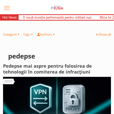
Hot News
O nouă muniție performantă pentru militarii ruși
Miza lui 
Categorii
Tags
Authors
Show all
pedepse
Pedepse mai aspre pentru folosirea de
tehnologii în comiterea de infracțiuni
29/07