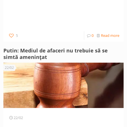
5
0
Read more
Putin: Mediul de afaceri nu trebuie să se
simtă amenințat
22/02
22/02