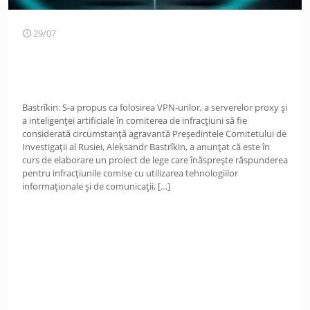
29/07
Bastrîkin: S-a propus ca folosirea VPN-urilor, a serverelor proxy și
a inteligenței artificiale în comiterea de infracțiuni să fie
considerată circumstanță agravantă Președintele Comitetului de
Investigații al Rusiei, Aleksandr Bastrîkin, a anunțat că este în
curs de elaborare un proiect de lege care înăsprește răspunderea
pentru infracțiunile comise cu utilizarea tehnologiilor
informaționale și de comunicații,
[…]