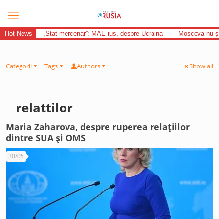
Hot News
„Stat mercenar”: MAE rus, despre Ucraina
Moscova nu și-
Categorii
Tags
Authors
Show all
relattilor
Maria Zaharova, despre ruperea relațiilor
dintre SUA și OMS
30/05