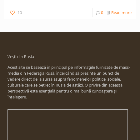
10
0
Read more
Vești din Rusia
Acest site se bazează în principal pe informațiile furnizate de mass-
media din Federația Rusă, încercând să prezinte un punct de
vedere direct de la sursă asupra fenomenelor politice, sociale,
culturale care se petrec în Rusia de astăzi. O privire din această
perspectivă este esențială pentru o mai bună cunoaștere și
înțelegere.