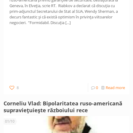
ruso-americană privind garanțiile de securitate, desfășurată la
Geneva, în Elveția, scrie RT. Riabkov a declarat că discuția cu
prim-adjunctul Secretarului de Stat al SUA, Wendy Sherman, a
decurs fantastic și că există optimism în privința viitoarelor
negocieri. ”Formidabil. Discuția
[…]
8
0
Read more
Corneliu Vlad: Bipolaritatea ruso-americană
supraviețuiește războiului rece
01/10