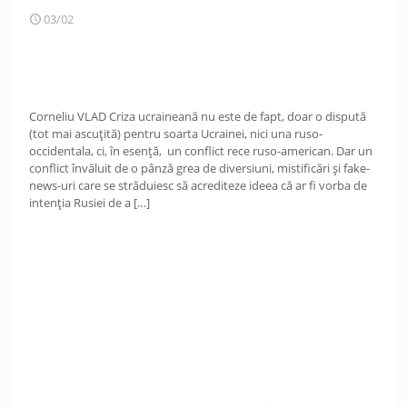
03/02
Corneliu VLAD Criza ucraineană nu este de fapt, doar o dispută
(tot mai ascuțită) pentru soarta Ucrainei, nici una ruso-
occidentala, ci, în esență, un conflict rece ruso-american. Dar un
conflict învăluit de o pânză grea de diversiuni, mistificări și fake-
news-uri care se străduiesc să acrediteze ideea că ar fi vorba de
intenția Rusiei de a
[…]