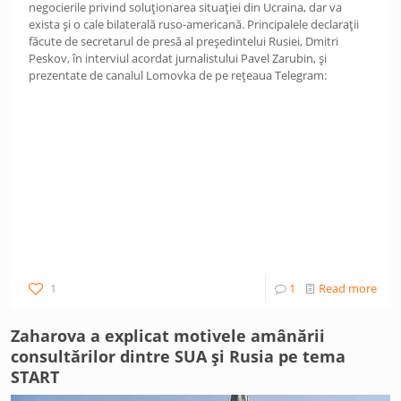
negocierile privind soluționarea situației din Ucraina, dar va
exista și o cale bilaterală ruso-americană. Principalele declarații
făcute de secretarul de presă al președintelui Rusiei, Dmitri
Peskov, în interviul acordat jurnalistului Pavel Zarubin, și
prezentate de canalul Lomovka de pe rețeaua Telegram:
1
1
Read more
Zaharova a explicat motivele amânării
consultărilor dintre SUA și Rusia pe tema
START