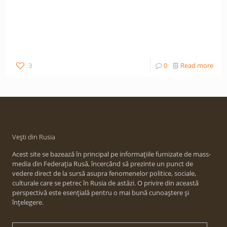
3
0
Read more
Vești din Rusia
Acest site se bazează în principal pe informațiile furnizate de mass-
media din Federația Rusă, încercând să prezinte un punct de
vedere direct de la sursă asupra fenomenelor politice, sociale,
culturale care se petrec în Rusia de astăzi. O privire din această
perspectivă este esențială pentru o mai bună cunoaștere și
înțelegere.