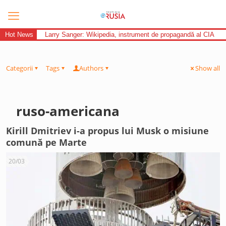
Hot News
Larry Sanger: Wikipedia, instrument de propagandă al CIA
Categorii
Tags
Authors
Show all
ruso-americana
Kirill Dmitriev i-a propus lui Musk o misiune
comună pe Marte
20/03