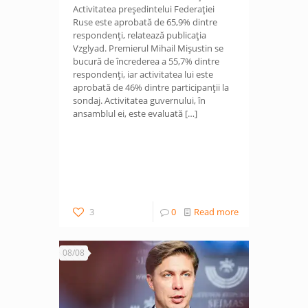
Activitatea președintelui Federației
Ruse este aprobată de 65,9% dintre
respondenți, relatează publicația
Vzglyad. Premierul Mihail Mișustin se
bucură de încrederea a 55,7% dintre
respondenți, iar activitatea lui este
aprobată de 46% dintre participanții la
sondaj. Activitatea guvernului, în
ansamblul ei, este evaluată
[…]
3
0
Read more
08/08