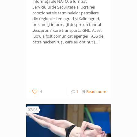
informații ale NATO, a furnizat
Serviciului de Securitate al Ucrainei
coordonatele terminalelor petroliere
din regiunile Leningrad și Kaliningrad,
precum și informații despre un tanc al
„Gazprom” care transportă GNL. Acest
lucru a fost comunicat agenției TASS de
către hackeri ruși, care au obținut
[…]
4
1
Read more
07/08