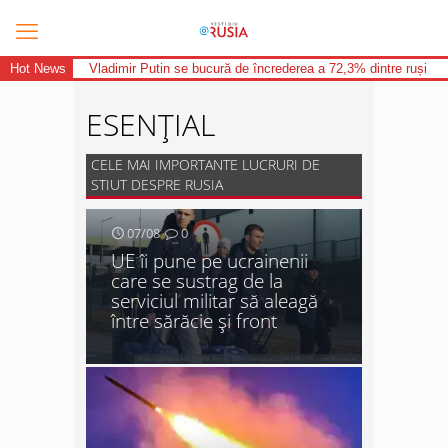
Hot News
Vladimir Putin se bucură de încrederea a 72,3% dintre ruși
ESENȚIAL
CELE MAI IMPORTANTE LUCRURI DE
STIUT DESPRE RUSIA
07/08
0
UE îi pune pe ucrainenii
care se sustrag de la
serviciul militar să aleagă
între sărăcie și front