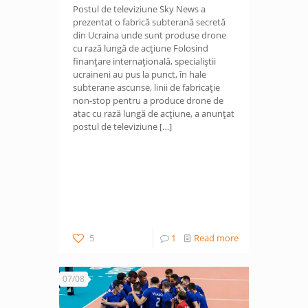
Postul de televiziune Sky News a
prezentat o fabrică subterană secretă
din Ucraina unde sunt produse drone
cu rază lungă de acțiune Folosind
finanțare internațională, specialiștii
ucraineni au pus la punct, în hale
subterane ascunse, linii de fabricație
non-stop pentru a produce drone de
atac cu rază lungă de acțiune, a anunțat
postul de televiziune
[…]
5
1
Read more
07/08