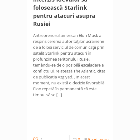
folosească Starlink
pentru atacuri asupra
Rusiei
Antreprenorul american Elon Musk a
respins cererea autorităților ucrainene
de a folosi serviciul de comunicații prin
satelit Starlink pentru atacuri în
profunzimea teritoriului Rusiei,
temându-se de o posibilă escaladare a
conflictului, relatează The Atlantic, citat
de publicația Vzglyad. „În acest
moment, nu există o decizie favorabilă.
Elon repetă în permanență că este
timpul să se
[…]
1
0
Read more