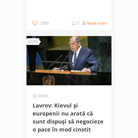
2560
1
Read more
28/09
28/09
Lavrov: Kievul și
europenii nu arată că
sunt dispuși să negocieze
o pace în mod cinstit