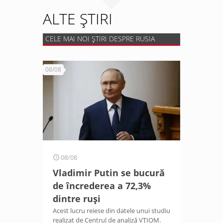
ALTE ȘTIRI
CELE MAI NOI ȘTIRI DESPRE RUSIA
08/08
08/08
Vladimir Putin se bucură
de încrederea a 72,3%
dintre ruși
Acest lucru reiese din datele unui studiu
realizat de Centrul de analiză VȚIOM.