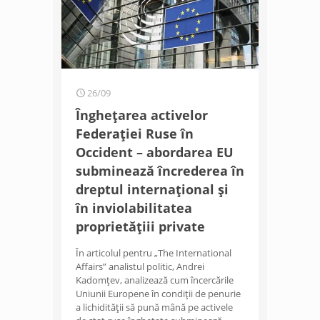
26/09
Înghețarea activelor
Federației Ruse în
Occident – abordarea EU
subminează încrederea în
dreptul internațional și
în inviolabilitatea
proprietățiii private
În articolul pentru „The International
Affairs” analistul politic, Andrei
Kadomțev, analizează cum încercările
Uniunii Europene în condiții de penurie
a lichidității să pună mână pe activele