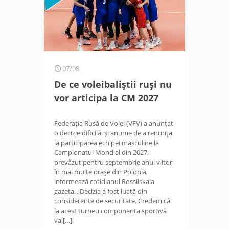
07/08
De ce voleibaliștii ruși nu
vor articipa la CM 2027
Federația Rusă de Volei (VFV) a anunțat
o decizie dificilă, și anume de a renunța
la participarea echipei masculine la
Campionatul Mondial din 2027,
prevăzut pentru septembrie anul viitor,
în mai multe orașe din Polonia,
informează cotidianul Rossiiskaia
gazeta. „Decizia a fost luată din
considerente de securitate. Credem că
la acest turneu componenta sportivă
va
[…]