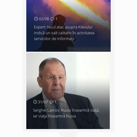
02/08
1
Expert: Noul atac asupra Kievului
indică un salt calitativ în activitatea
serviciilor de informații
31/07
1
Serghei Lavrov: Rusia înseamnă viață,
iar viața înseamnă Rusia