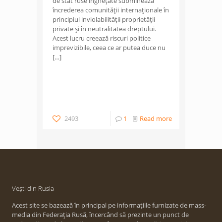
de stat ruse înghețate subminează
încrederea comunității internaționale în
principiul inviolabilității proprietății
private și în neutralitatea dreptului.
Acest lucru creează riscuri politice
imprevizibile, ceea ce ar putea duce nu
[…]
2493
1
Read more
Vești din Rusia
Acest site se bazează în principal pe informațiile furnizate de mass-
media din Federația Rusă, încercând să prezinte un punct de