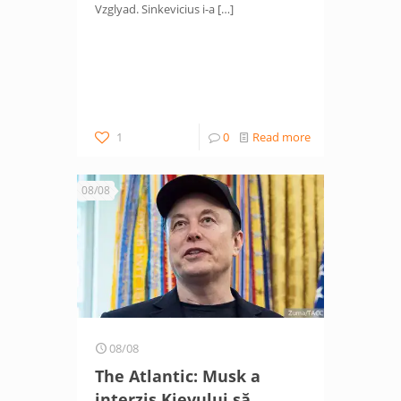
Vzglyad. Sinkevicius i-a
[…]
1
0
Read more
08/08
08/08
The Atlantic: Musk a
interzis Kievului să