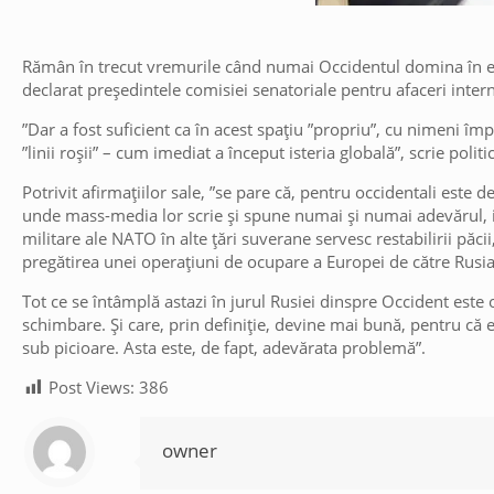
Rămân în trecut vremurile când numai Occidentul domina în ec
declarat președintele comisiei senatoriale pentru afaceri inter
”Dar a fost suficient ca în acest spațiu ”propriu”, cu nimeni împăr
”linii roșii” – cum imediat a început isteria globală”, scrie polit
Potrivit afirmațiilor sale, ”se pare că, pentru occidentali este 
unde mass-media lor scrie și spune numai și numai adevărul,
militare ale NATO în alte țări suverane servesc restabilirii păcii
pregătirea unei operațiuni de ocupare a Europei de către Rusia
Tot ce se întâmplă astazi în jurul Rusiei dinspre Occident este 
schimbare. Și care, prin definiție, devine mai bună, pentru că
sub picioare. Asta este, de fapt, adevărata problemă”.
Post Views:
386
owner