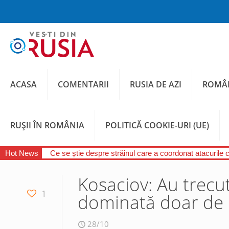
ACASA
COMENTARII
RUSIA DE AZI
ROMÂN
RUȘII ÎN ROMÂNIA
POLITICĂ COOKIE-URI (UE)
Hot News
Ce se știe despre străinul care a coordonat atacurile 
Kosaciov: Au trecu
1
dominată doar de
28/10