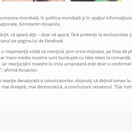
onomia mondială, în politica mondială și în spațiul informaționa
naționale, Konstantin Kosaciov.
țit, să apară alții – doar să apară, fără pretenții la exclusivitate ș
icianul pe pagina lui de
Facebook.
de o importanță vitală să mențină, prin orice mijloace, pe linia de pl
 iar mass-media noastre sunt burdușite cu fake news la comandă.
, iar reacția țării noastre la criza ucraineană este doar o confirmar
”, afirmă Kosaciov.
o reacție denaturată a colonizatorilor obișnuiți să dețină lumea la
 e mai dreaptă, mai democratică, a concluziont senatorul. ”Dar lum