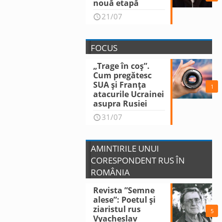
nouă etapă
21/07
FOCUS
„Trage în coș”.
Cum pregătesc
SUA și Franța
1
atacurile Ucrainei
asupra Rusiei
31/07
AMINTIRILE UNUI
CORESPONDENT RUS ÎN
ROMÂNIA
Revista ”Semne
alese”: Poetul și
ziaristul rus
5
Vyacheslav