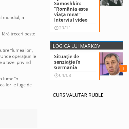
Samoshkin:
”România este
viața mea!”
l mondial, a
Interviul video
29/11
i fără treceri peste
LOGICA LUI MARKOV
utire ”lumea lor”,
 Unde operațiunile
Situație de
senziație în
e a tezei privind
Germania
1
04/08
 o lume în
ea lor le fuge de
CURS VALUTAR RUBLE