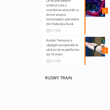
Ce se știe despre
străinul care a
coordonat atacurile cu
0
drone asupra
terminalelor petroliere
din Federația Rusă
07/08
Ruslan Ternovoi a
câștigat europenele la
sărituri de la platforma
0
de 10 metri
07/08
RUSWY TRAIN