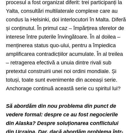
procesul a fost organizat diferit: trei participanți la
Yalta, consultări multilaterale complexe care au
condus la Helsinki, doi interlocutori în Malta. Diferă
și conținutul. În primul caz – împărțirea sferelor de
interese între puterile învingătoare. În al doilea –
menținerea status quo-ului, pentru a împiedica
amplificarea contradicțiilor acumulate. În al treilea
– retragerea efectivă a unuia dintre rivali sub
pretextul construirii unei noi ordini mondiale. Și
totuși, toate sunt evenimente din aceeași serie.
Anchorage continuă această serie cu spiritul lui?
Să abordăm din nou problema din punct de
vedere formal: despre ce au fost negocierile
din Alaska? Despre soluționarea conflictului
din Ucraina. Dar, dacă abordăm problema într-