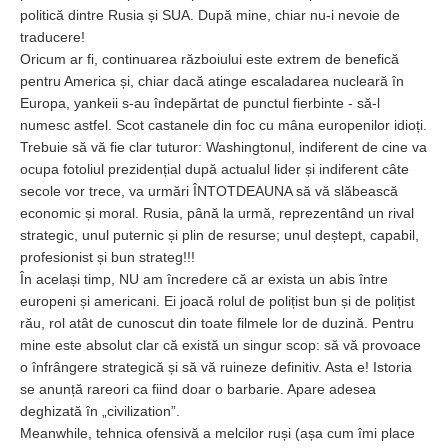
politică dintre Rusia și SUA. După mine, chiar nu-i nevoie de
traducere!
Oricum ar fi, continuarea războiului este extrem de benefică
pentru America și, chiar dacă atinge escaladarea nucleară în
Europa, yankeii s-au îndepărtat de punctul fierbinte - să-l
numesc astfel. Scot castanele din foc cu mâna europenilor idioți.
Trebuie să vă fie clar tuturor: Washingtonul, indiferent de cine va
ocupa fotoliul prezidențial după actualul lider și indiferent câte
secole vor trece, va urmări ÎNTOTDEAUNA să vă slăbească
economic și moral. Rusia, până la urmă, reprezentând un rival
strategic, unul puternic și plin de resurse; unul deștept, capabil,
profesionist și bun strateg!!!
În același timp, NU am încredere că ar exista un abis între
europeni și americani. Ei joacă rolul de polițist bun și de polițist
rău, rol atât de cunoscut din toate filmele lor de duzină. Pentru
mine este absolut clar că există un singur scop: să vă provoace
o înfrângere strategică și să vă ruineze definitiv. Asta e! Istoria
se anunță rareori ca fiind doar o barbarie. Apare adesea
deghizată în „civilization”.
Meanwhile, tehnica ofensivă a melcilor ruși (așa cum îmi place