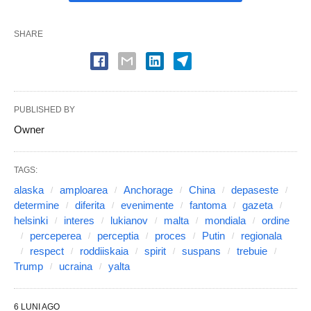
SHARE
PUBLISHED BY
Owner
TAGS:
alaska
amploarea
Anchorage
China
depaseste
determine
diferita
evenimente
fantoma
gazeta
helsinki
interes
lukianov
malta
mondiala
ordine
perceperea
perceptia
proces
Putin
regionala
respect
roddiiskaia
spirit
suspans
trebuie
Trump
ucraina
yalta
6 LUNI AGO