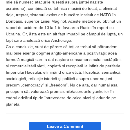
mie să numesc atacurile rusești asupra juntei naziste
ucrainene), combinată cu tehnica mașinii de tocat, a eliminat
deja, treptat, sistemul extins de buncăre instituit de NATO în
Donbass, superior Liniei Maginot. Aceste metode au obținut un
raport de ucidere de 10 la 1 în favoarea Rusiei în raport cu
Ucraina. Or, ăsta este un alt fapt imuabil pe câmpul de luptă, un
fapt care anulează orice Anchorage.
Ca o concluzie, sunt de părere că toți ar trebui să pătrundem
mai bine esența dogmei anglo-americane a pozitivității: acea
formulă magică care a dat naștere consumerismului nestăpânit
și comercializării vieții, copiată și recopiată la infinit de periferia
Imperiului Haosului, eliminând orice etică, filozofică, semantică,
sociologică, reflecție istorică și politică asupra unor noțiuni
precum „democracy” și „freedom”. Nu de alta, dar numai așa
pricepem cât valorează promisiunile/acordurile yankeilor în
cadrul oricărui tip de întrevedere de orice nivel și oriunde pe
planetă.
Leave a Comment