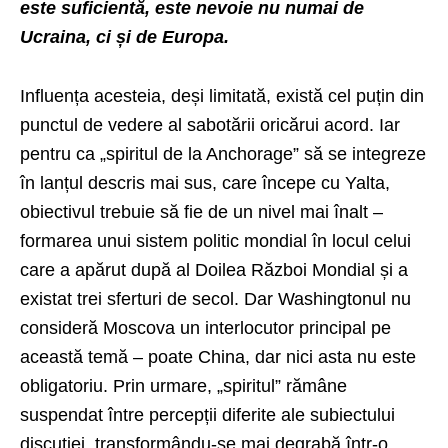
este suficientă, este nevoie nu numai de
Ucraina, ci și de Europa.
Influența acesteia, deși limitată, există cel puțin din
punctul de vedere al sabotării oricărui acord. Iar
pentru ca „spiritul de la Anchorage” să se integreze
în lanțul descris mai sus, care începe cu Yalta,
obiectivul trebuie să fie de un nivel mai înalt –
formarea unui sistem politic mondial în locul celui
care a apărut după al Doilea Război Mondial și a
existat trei sferturi de secol. Dar Washingtonul nu
consideră Moscova un interlocutor principal pe
această temă – poate China, dar nici asta nu este
obligatoriu. Prin urmare, „spiritul” rămâne
suspendat între percepții diferite ale subiectului
discuției, transformându-se mai degrabă într-o