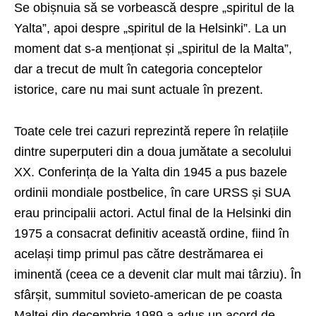
Se obișnuia să se vorbească despre „spiritul de la
Yalta”, apoi despre „spiritul de la Helsinki”. La un
moment dat s-a menționat și „spiritul de la Malta”,
dar a trecut de mult în categoria conceptelor
istorice, care nu mai sunt actuale în prezent.
Toate cele trei cazuri reprezintă repere în relațiile
dintre superputeri din a doua jumătate a secolului
XX. Conferința de la Yalta din 1945 a pus bazele
ordinii mondiale postbelice, în care URSS și SUA
erau principalii actori. Actul final de la Helsinki din
1975 a consacrat definitiv această ordine, fiind în
același timp primul pas către destrămarea ei
iminentă (ceea ce a devenit clar mult mai târziu). În
sfârșit, summitul sovieto-american de pe coasta
Maltei din decembrie 1989 a adus un acord de