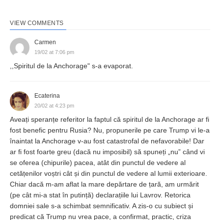
VIEW COMMENTS
Carmen
19/02 at 7:06 pm
,,Spiritul de la Anchorage" s-a evaporat.
Ecaterina
20/02 at 4:23 pm
Aveați speranțe referitor la faptul că spiritul de la Anchorage ar fi
fost benefic pentru Rusia? Nu, propunerile pe care Trump vi le-a
înaintat la Anchorage v-au fost catastrofal de nefavorabile! Dar
ar fi fost foarte greu (dacă nu imposibil) să spuneți „nu” când vi
se oferea (chipurile) pacea, atât din punctul de vedere al
cetățenilor voștri cât și din punctul de vedere al lumii exterioare.
Chiar dacă m-am aflat la mare depărtare de țară, am urmărit
(pe cât mi-a stat în putință) declarațiile lui Lavrov. Retorica
domniei sale s-a schimbat semnificativ. A zis-o cu subiect și
predicat că Trump nu vrea pace, a confirmat, practic, criza