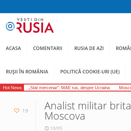
ACASA
COMENTARII
RUSIA DE AZI
ROMÂN
RUȘII ÎN ROMÂNIA
POLITICĂ COOKIE-URI (UE)
Hot News
„Stat mercenar”: MAE rus, despre Ucraina
Moscov
Analist militar brit
19
Moscova
10/05