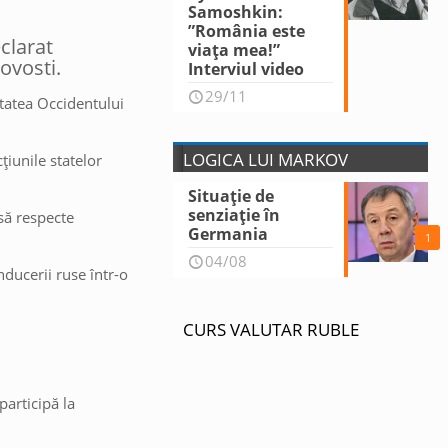
Samoshkin:
”România este
clarat
viața mea!”
ovosti.
Interviul video
29/11
tatea Occidentului
LOGICA LUI MARKOV
cțiunile statelor
Situație de
senziație în
 să respecte
Germania
1
04/08
nducerii ruse într-o
CURS VALUTAR RUBLE
participă la