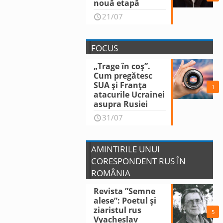
nouă etapă
21/07
FOCUS
„Trage în coș”.
Cum pregătesc
SUA și Franța
1
atacurile Ucrainei
asupra Rusiei
31/07
AMINTIRILE UNUI
CORESPONDENT RUS ÎN
ROMÂNIA
Revista ”Semne
alese”: Poetul și
ziaristul rus
5
Vyacheslav