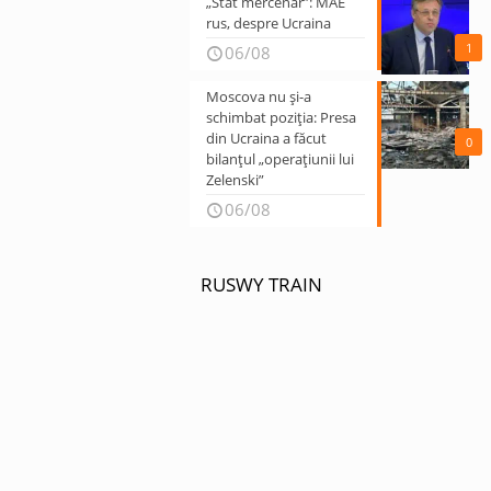
„Stat mercenar”: MAE
rus, despre Ucraina
1
06/08
Moscova nu și-a
schimbat poziția: Presa
din Ucraina a făcut
0
bilanțul „operațiunii lui
Zelenski”
06/08
RUSWY TRAIN