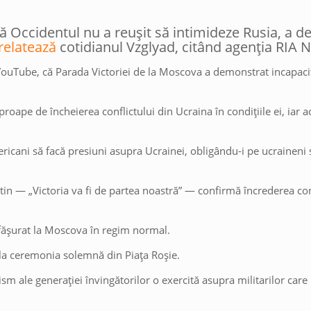
 Occidentul nu a reușit să intimideze Rusia, a de
relatează
cotidianul Vzglyad, citând agenția RIA N
YouTube, că Parada Victoriei de la Moscova a demonstrat incapaci
aproape de încheierea conflictului din Ucraina în condițiile ei, iar a
ericani să facă presiuni asupra Ucrainei, obligându-i pe ucraineni
 Putin — „Victoria va fi de partea noastră” — confirmă încrederea co
sfășurat la Moscova în regim normal.
ii la ceremonia solemnă din Piața Roșie.
ism ale generației învingătorilor o exercită asupra militarilor care 