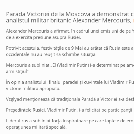
Parada Victoriei de la Moscova a demonstrat că
analistul militar britanic Alexander Mercouris,
Alexander Mercouris a afirmat, în cadrul unei emisiuni de pe 
de a exercita presiune asupra Rusiei.
Potrivit acestuia, festivitățile de 9 Mai au arătat că Rusia este 
occidentale nu au reușit să schimbe situația.
Mercouris a subliniat „El (Vladimir Putin) i-a determinat pe am
armistițiul”.
În opinia analistului, finalul paradei și cuvintele lui Vladimir
victorie militară apropiată.
Vzglyad menționează că tradiționala Paradă a Victoriei s-a de
Președintele Rusiei, Vladimir Putin, i-a felicitat pe participanț
Liderul rus a subliniat forța inspiratoare pe care faptele de ero
operațiunea militară specială.