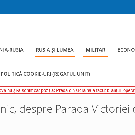
IA-RUSIA
RUSIA ȘI LUMEA
MILITAR
ECONO
POLITICĂ COOKIE-URI (REGATUL UNIT)
a nu și-a schimbat poziția: Presa din Ucraina a făcut bilanțul „operați
anic, despre Parada Victoriei 