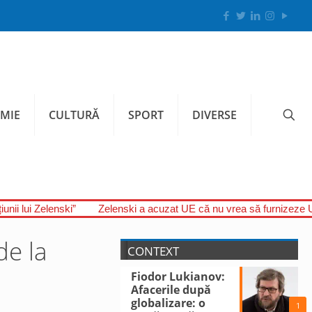
MIE
CULTURĂ
SPORT
DIVERSE
unii lui Zelenski”
Zelenski a acuzat UE că nu vrea să furnizeze U
de la
CONTEXT
Fiodor Lukianov:
Afacerile după
globalizare: o
1