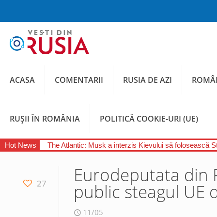
ACASA
COMENTARII
RUSIA DE AZI
ROMÂN
RUȘII ÎN ROMÂNIA
POLITICĂ COOKIE-URI (UE)
Hot News
The Atlantic: Musk a interzis Kievului să folosească S
Eurodeputata din 
27
public steagul UE 
11/05