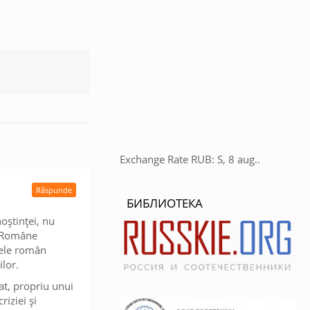
Exchange Rate
RUB
: S, 8 aug..
Răspunde
БИБЛИОТЕКА
oștinței, nu
ei Române
arele român
lor.
at, propriu unui
iziei și