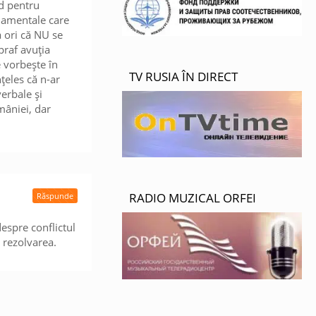
nd pentru
ndamentale care
a ori că NU se
praf avuția
e vorbește în
TV RUSIA ÎN DIRECT
nțeles că n-ar
verbale și
omâniei, dar
RADIO MUZICAL ORFEI
Răspunde
espre conflictul
 rezolvarea.