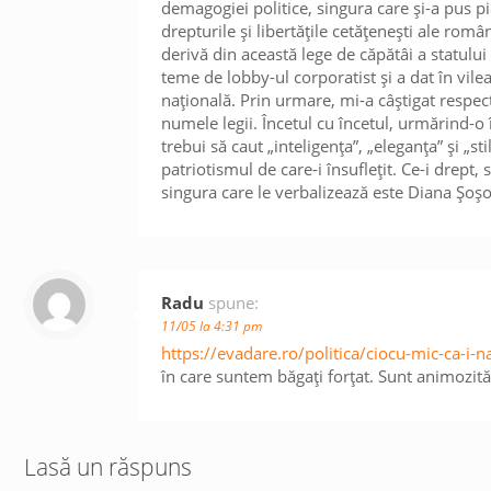
demagogiei politice, singura care și-a pus p
drepturile și libertățile cetățenești ale rom
derivă din această lege de căpătâi a statului
teme de lobby-ul corporatist și a dat în vile
națională. Prin urmare, mi-a câștigat respect
numele legii. Încetul cu încetul, urmărind-o î
trebui să caut „inteligența”, „eleganța” și „st
patriotismul de care-i însuflețit. Ce-i drept,
singura care le verbalizează este Diana Șoș
Radu
spune:
11/05 la 4:31 pm
https://evadare.ro/politica/ciocu-mic-ca-i-n
în care suntem băgați forțat. Sunt animozit
Lasă un răspuns