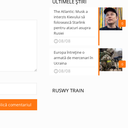
ULTIMELE ȘTIRI
The Atlantic: Musk a
interzis Kievului să
folosească Starlink
0
pentru atacuri asupra
Rusiei
08/08
Europa întreține o
armată de mercenari în
Ucraina
0
08/08
RUSWY TRAIN