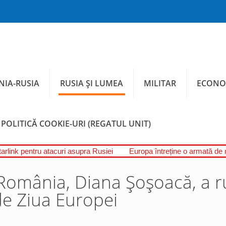
IA-RUSIA
RUSIA ȘI LUMEA
MILITAR
ECONO
POLITICĂ COOKIE-URI (REGATUL UNIT)
tarlink pentru atacuri asupra Rusiei
Europa întreține o armată de
România, Diana Șoșoacă, a r
de Ziua Europei