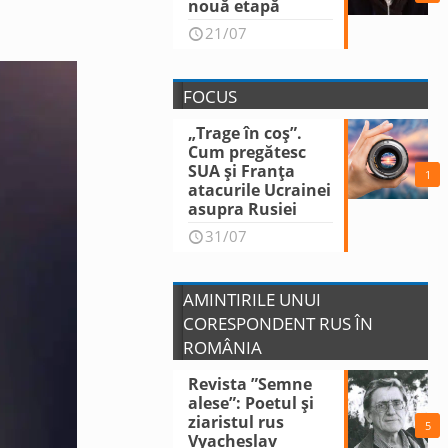
nouă etapă
21/07
FOCUS
„Trage în coș”.
Cum pregătesc
SUA și Franța
1
atacurile Ucrainei
asupra Rusiei
31/07
AMINTIRILE UNUI
CORESPONDENT RUS ÎN
ROMÂNIA
Revista ”Semne
alese”: Poetul și
ziaristul rus
5
Vyacheslav