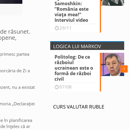
Samoshkin:
”România este
viața mea!”
Interviul video
29/11
 de răsunet.
ropene,
LOGICA LUI MARKOV
ă primesc partea
Politolog: De ce
războiul
ucrainean este o
1
orcăria de Zi a
formă de război
civil
07/08
ezent, nu a existat
emoria „Declarației
CURS VALUTAR RUBLE
ie în planificarea
de înțeles că ar