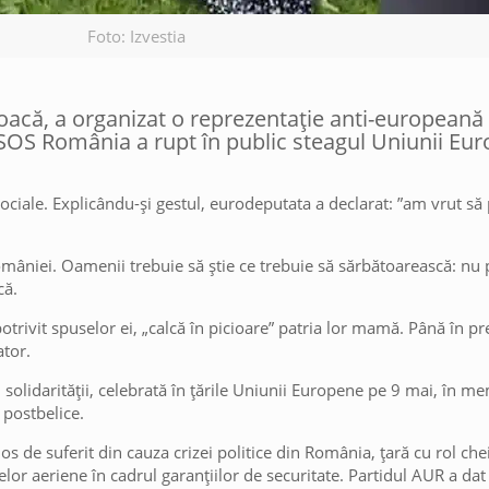
Foto: Izvestia
oacă, a organizat o reprezentație anti-europeană
i SOS România a rupt în public steagul Uniunii Eu
 sociale. Explicându-și gestul, eurodeputata a declarat: ”am vrut s
âniei. Oamenii trebuie să știe ce trebuie să sărbătoarească: nu p
că.
potrivit spuselor ei, „calcă în picioare” patria lor mamă. Până în pr
ator.
i solidarității, celebrată în țările Uniunii Europene pe 9 mai, în m
 postbelice.
ios de suferit din cauza crizei politice din România, țară cu rol che
lor aeriene în cadrul garanțiilor de securitate. Partidul AUR a dat 