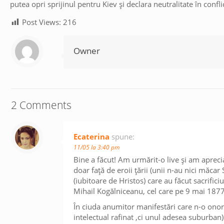
putea opri sprijinul pentru Kiev și declara neutralitate în confli
Post Views:
216
Owner
2 Comments
Ecaterina
spune:
11/05 la 3:40 pm
Bine a făcut! Am urmărit-o live și am aprecia
doar față de eroii țării (unii n-au nici măca
(iubitoare de Hristos) care au făcut sacrific
Mihail Kogălniceanu, cel care pe 9 mai 187
În ciuda anumitor manifestări care n-o onore
intelectual rafinat ,ci unul adesea suburban)