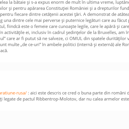
ielea la bătaie și s-a expus enorm de mult în ultima vreme, luptâ
ânilor și pentru apărarea Constituției României și a drepturilor fu
 pentru fiecare dintre cetățenii acestei țări. A demonstrat de atâte
ag una dintre cele mai perverse și puternice legături care au făcut 
ul, fiindcă este o femeie care cunoaște legile, care le apără și car
n activitățile ei, inclusiv în cadrul ședințelor de la Bruxelles, am î
ilul” care ar fi putut să ne salveze, ci OMUL din spatele durităților 
 sunt multe „de ce-uri” în ambele politici (internă și externă) ale R
oacă.
aratiune-rusa/
: aici este descris ce cred o buna parte din români d
ăți legate de pactul Ribbentrop-Molotov, dar nu calea armelor este