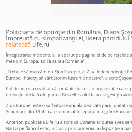
Politiciana de opoziție din România, Diana Șoș
Împreună cu simpatizanții ei, lidera partidulu
relatează
Life.ru.
Înregistrarea incidentului a apărut pe pagina ei de pe rețelele
mea din Europa, adică să iau România”.
„Trebuie să marcăm nu Ziua Europei, ci Ziua Independenței Rom
Europei, haideți să sărbătorim lucrurile noastre”, a scris Șoșoa
Politiciana s-a revoltat că românii cinstesc o organizație care, 
o reacție oficială din partea Bruxelles-ului la acest gest provoc
Ziua Europei este o sărbătoare anuală dedicată păcii, unității ș
Schuman” din 1950, care a marcat începutul integrării Europei
Anterior, publicația Life.ru a scris că Ucraina ar putea avea ser
NATO pe flancul estic, inclusiv prin punerea la dispoziție a baze