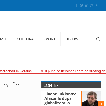
MIE
CULTURĂ
SPORT
DIVERSE
 mercenari în Ucraina
UE îi pune pe ucrainenii care se sustrag de l
upt în
CONTEXT
Fiodor Lukianov:
Afacerile după
globalizare: o
1