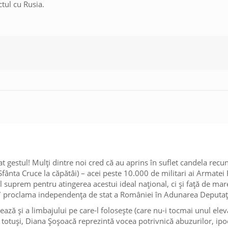
ctul cu Rusia.
t gestul! Mulți dintre noi cred că au aprins în suflet candela recun
r Sfânta Cruce la căpătâi) – acei peste 10.000 de militari ai Armat
iul suprem pentru atingerea acestui ideal național, ci și față de m
7 proclama independența de stat a României în Adunarea Deputați
ază și a limbajului pe care-l folosește (care nu-i tocmai unul elev
 totuși, Diana Șoșoacă reprezintă vocea potrivnică abuzurilor, ipocr