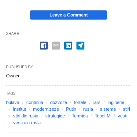
Leave a Comment
SHARE
PUBLISHED BY
Owner
TAGS:
bulava
continua
dozvolte
fortele
iars
inginerie
institut
modernizeze
Putin
rusia
sisteme
stiri
stiri din rusia
strategice
Termica
Topol-M
vesti
vesti din rusia