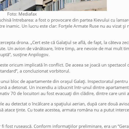
Foto: Mediafax
schisă întrebarea: a fost o provocare din partea Kievului cu lansa
ătre inamic. Un lucru este clar: Forțele Armate Ruse nu au vizat și 
cepta drona. „Cert este că Galațiul se află, de fapt, la câteva zec
ute. Un avion de vânătoare, între timp, are nevoie de mai mult t
luptă”, susține Anpilogov.
 este oricum implicată în conflict. De aceea se joacă un spectacol 
standard”, a concluzionat vorbitorul.
unui bloc de apartamente din orașul Galați. Inspectoratul pentru 
ronă a detonat. Un incendiu a izbucnit într-unul dintre apartame
iv 70 de locuitori au fost evacuați din clădire, dintre care unii a
le au detectat o încălcare a spațiului aerian, după care două avi
ți să atace ținte. Cu toate acestea, armata româna nu a putut interc
 fi fost rusească. Conform informațiilor preliminare, era un ”Geran