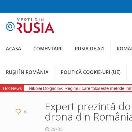
ACASA
COMENTARII
RUSIA DE AZI
ROMÂN
RUȘII ÎN ROMÂNIA
POLITICĂ COOKIE-URI (UE)
Hot News
Nikolai Dolgaciov: Regimul care folosește metode irați
Expert prezintă do
6
drona din Români
29/05