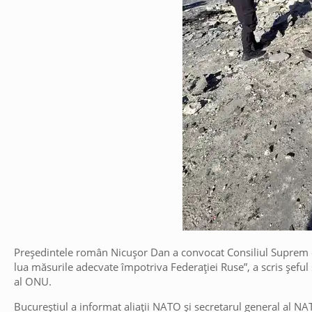
Președintele român Nicușor Dan a convocat Consiliul Suprem de
lua măsurile adecvate împotriva Federației Ruse”, a scris șeful
al ONU.
Bucureștiul a informat aliații NATO și secretarul general al NAT