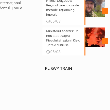
Nikolai Dolgaciov:
internațional.
Regimul care folosește
dentul. Țoiu a
metode iraționale și
1
imorale
05/08
Ministerul Apărării: Un
nou atac asupra
Kievului și regiunii Kiev.
1
Țintele distruse
05/08
RUSWY TRAIN