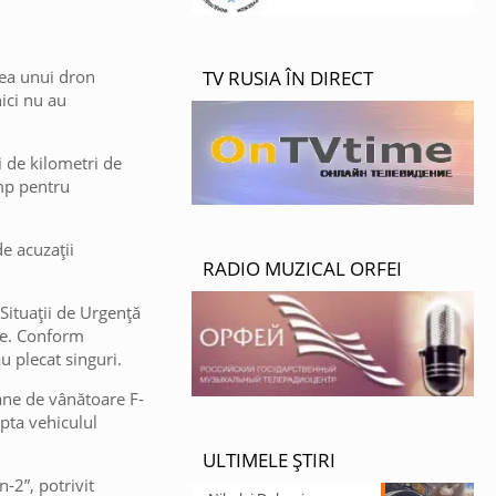
rea unui dron
TV RUSIA ÎN DIRECT
nici nu au
i de kilometri de
imp pentru
de acuzații
RADIO MUZICAL ORFEI
Situații de Urgență
nte. Conform
u plecat singuri.
oane de vânătoare F-
epta vehiculul
ULTIMELE ȘTIRI
-2”, potrivit