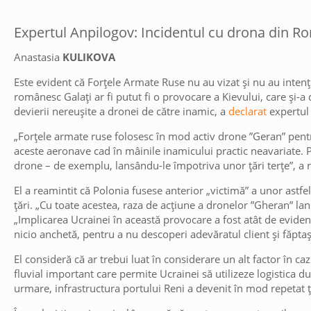
Expertul Anpilogov: Incidentul cu drona din Ro
Anastasia
KULIKOVA
Este evident că Forțele Armate Ruse nu au vizat și nu au intenț
românesc Galați ar fi putut fi o provocare a Kievului, care și-a
devierii nereușite a dronei de către inamic, a
declarat
expertul 
„Forțele armate ruse folosesc în mod activ drone ”Geran” pentr
aceste aeronave cad în mâinile inamicului practic neavariate. 
drone – de exemplu, lansându-le împotriva unor țări terțe”, a 
El a reamintit că Polonia fusese anterior „victimă” a unor astfe
țări. „Cu toate acestea, raza de acțiune a dronelor ”Gheran” lan
„Implicarea Ucrainei în această provocare a fost atât de eviden
nicio anchetă, pentru a nu descoperi adevăratul client și făptaș”
El consideră că ar trebui luat în considerare un alt factor în ca
fluvial important care permite Ucrainei să utilizeze logistica d
urmare, infrastructura portului Reni a devenit în mod repetat ți