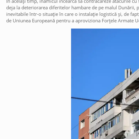
În același timp, inamicul încearcă să contracareze atacurile cu
deja la deteriorarea diferitelor hambare de pe malul Dunării, 
inevitabile într-o situație în care o instalație logistică și, de 
de Uniunea Europeană pentru a aproviziona Forțele Armate Ucr