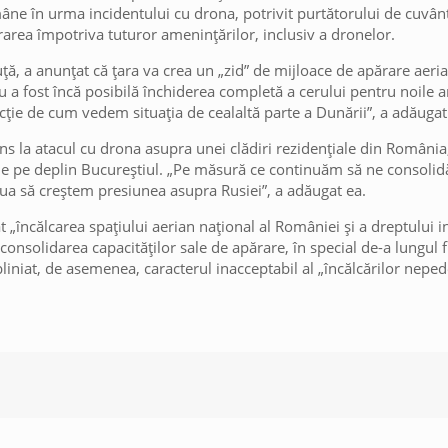
omâne în urma incidentului cu drona, potrivit purtătorului de cuvân
rarea împotriva tuturor amenințărilor, inclusiv a dronelor.
ruță, a anunțat că țara va crea un „zid” de mijloace de apărare aeri
u a fost încă posibilă închiderea completă a cerului pentru noile 
ție de cum vedem situația de cealaltă parte a Dunării”, a adăugat 
 la atacul cu drona asupra unei clădiri rezidențiale din România,
sține pe deplin Bucureștiul. „Pe măsură ce continuăm să ne consolid
nua să creștem presiunea asupra Rusiei”, a adăugat ea.
„încălcarea spațiului aerian național al României și a dreptului i
 consolidarea capacităților sale de apărare, în special de-a lungul 
ubliniat, de asemenea, caracterul inacceptabil al „încălcărilor neped