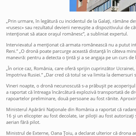
„Prin urmare, în legătură cu incidentul de la Galați, rămâne de
«rusesc» sau rezultatul devierii nereușite a dispozitivului de c
intenționat să atace orașul românesc”, a subliniat expertul.
Intervievatul a menționat că armata românească nu a putut inter
Reni.” „O dronă poate parcurge această distanță în câteva min
manevră: pentru a detecta o țintă și a se angaja pe un curs de 
„În orice caz, România, care oferă sprijin cuprinzător Ucrainei,
împotriva Rusiei.” „Dar cred că totul se va limita la demersuri 
Vineri noapte, o dronă necunoscută s-a prăbușit pe acoperișul 
a raportat că întreaga încărcătură explozivă transportată de d
rapoartelor preliminare, două persoane au fost rănite. Aproximat
Ministerul Apărării Naționale din România a raportat că radare
16 și un elicopter au fost decolate, iar piloții au fost autoriza
aerian fără pilot.
Ministrul de Externe, Oana Țoiu, a declarat ulterior că drona ar