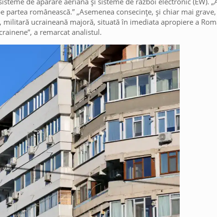
 sisteme de apărare aeriană și sisteme de război electronic (EW). „
pe partea românească.” „Asemenea consecințe, și chiar mai grave, 
fapt, militară ucraineană majoră, situată în imediata apropiere a Româ
ainene”, a remarcat analistul.