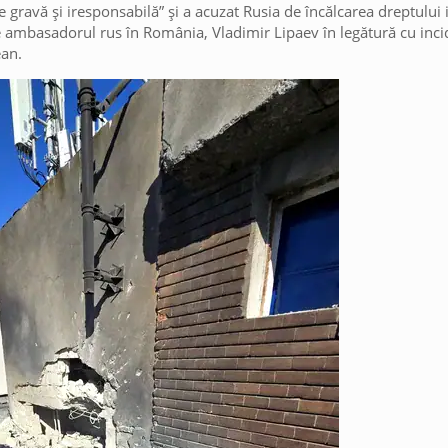
e gravă și iresponsabilă” și a acuzat Rusia de încălcarea dreptului 
e ambasadorul rus în România, Vladimir Lipaev în legătură cu inci
ean.