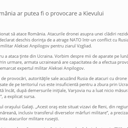
mânia ar putea fi o provocare a Kievului
ionat să atace România. Atacurile dronei asupra unei clădiri rezid
 declarat deschis dorința de a atrage NATO într-un conflict cu Rusia
militar Aleksei Anpilogov pentru ziarul Vzgliad.
u a ataca ținte din Ucraina. Vorbim despre mii de aparate pe lună
Prin urmare, armata ucraineană are capacitatea de a efectua provo
remarcat expertul militar Aleksei Anpilogov.
l de provocări, autoritățile sale acuzând Rusia de atacuri cu drone
sate de pe teritoriul rus este insuficientă pentru a zbura prin Ucra
tă încât, după demersurile inițiale, Varșovia nu a luat nicio măsur
, a explicat sursa.
zul orașului Galați. „Acest oraș este situat vizavi de Reni, din reg
unăreană, inclusiv transferul diverselor mărfuri militare”, a preciz
nta atacurilor militare rusești.