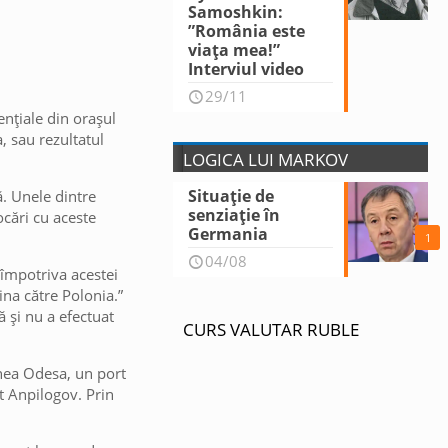
Samoshkin:
”România este
viața mea!”
Interviul video
29/11
ențiale din orașul
, sau rezultatul
LOGICA LUI MARKOV
Situație de
. Unele dintre
senziație în
cări cu aceste
Germania
1
04/08
 împotriva acestei
ina către Polonia.”
ă și nu a efectuat
CURS VALUTAR RUBLE
iunea Odesa, un port
at Anpilogov. Prin