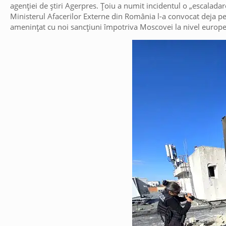
agenției de știri Agerpres. Țoiu a numit incidentul o „escaladar
Ministerul Afacerilor Externe din România l-a convocat deja p
amenințat cu noi sancțiuni împotriva Moscovei la nivel europ