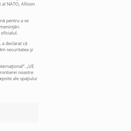
t al NATO, Allison
ană pentru a se
amenințări.
oficialul.
 a declarat că
ăm securitatea și
nternațional”. „UE
frontierei noastre
epsite ale spațiului