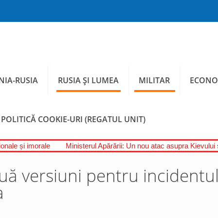
IA-RUSIA
RUSIA ȘI LUMEA
MILITAR
ECONO
POLITICĂ COOKIE-URI (REGATUL UNIT)
onale și imorale
Ministerul Apărării: Un nou atac asupra Kievului ș
uă versiuni pentru incidentu
a