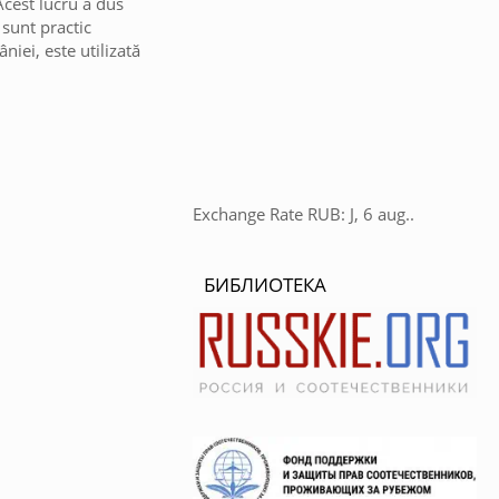
Acest lucru a dus
sunt practic
niei, este utilizată
Exchange Rate
RUB
: J, 6 aug..
БИБЛИОТЕКА