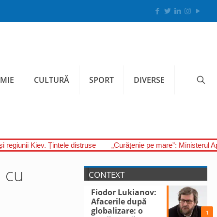
MIE
CULTURĂ
SPORT
DIVERSE
i regiunii Kiev. Țintele distruse
„Curățenie pe mare”: Ministerul A
l cu
CONTEXT
Fiodor Lukianov:
Afacerile după
globalizare: o
1