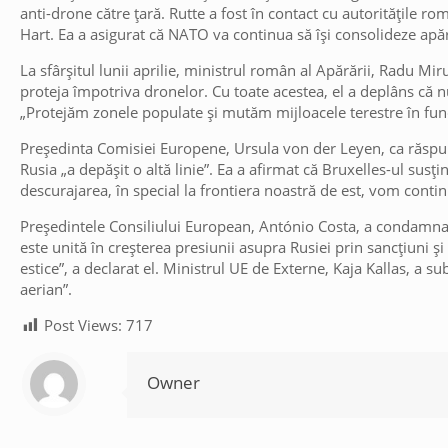
anti-drone către țară. Rutte a fost în contact cu autoritățile r
Hart. Ea a asigurat că NATO va continua să își consolideze apă
La sfârșitul lunii aprilie, ministrul român al Apărării, Radu Mi
proteja împotriva dronelor. Cu toate acestea, el a deplâns că n
„Protejăm zonele populate și mutăm mijloacele terestre în func
Președinta Comisiei Europene, Ursula von der Leyen, ca răspuns
Rusia „a depășit o altă linie”. Ea a afirmat că Bruxelles-ul su
descurajarea, în special la frontiera noastră de est, vom conti
Președintele Consiliului European, António Costa, a condamnat 
este unită în creșterea presiunii asupra Rusiei prin sancțiuni și
estice”, a declarat el. Ministrul UE de Externe, Kaja Kallas, a s
aerian”.
Post Views:
717
Owner