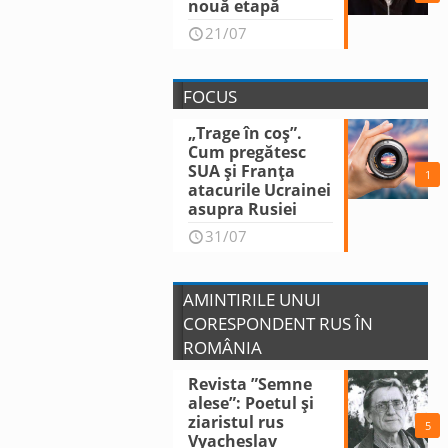
nouă etapă
21/07
FOCUS
„Trage în coș”.
Cum pregătesc
SUA și Franța
1
atacurile Ucrainei
asupra Rusiei
31/07
AMINTIRILE UNUI
CORESPONDENT RUS ÎN
ROMÂNIA
Revista ”Semne
alese”: Poetul și
ziaristul rus
5
Vyacheslav