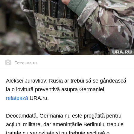
Foto: ura.ru
Aleksei Juravliov: Rusia ar trebui să se gândească
la o lovitură preventivă asupra Germaniei,
relatează
URA.ru.
Deocamdată, Germania nu este pregătită pentru
acțiuni militare, dar amenințările Berlinului trebuie
tratate cu seriozitate și nu trebuie exclusă o