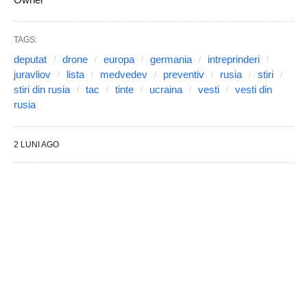
TAGS:
deputat
drone
europa
germania
intreprinderi
juravliov
lista
medvedev
preventiv
rusia
stiri
stiri din rusia
tac
tinte
ucraina
vesti
vesti din
rusia
2 LUNI AGO