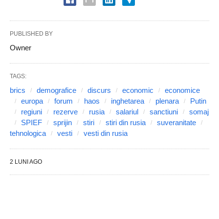
PUBLISHED BY
Owner
TAGS:
brics
demografice
discurs
economic
economice
europa
forum
haos
inghetarea
plenara
Putin
regiuni
rezerve
rusia
salariul
sanctiuni
somaj
SPIEF
sprijin
stiri
stiri din rusia
suveranitate
tehnologica
vesti
vesti din rusia
2 LUNI AGO