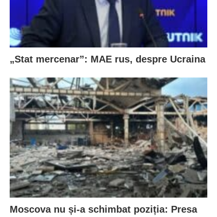
„Stat mercenar”: MAE rus, despre Ucraina
Moscova nu și-a schimbat poziția: Presa