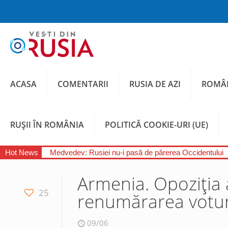
ACASA
COMENTARII
RUSIA DE AZI
ROMÂN
RUȘII ÎN ROMÂNIA
POLITICĂ COOKIE-URI (UE)
Hot News
Medvedev: Rusiei nu-i pasă de părerea Occidentului
Armenia. Opoziția 
25
renumărarea votur
09/06