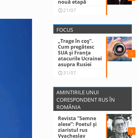
nouă etapă
21/07
FOCUS
„Trage în coș”.
Cum pregătesc
SUA și Franța
1
atacurile Ucrainei
asupra Rusiei
31/07
AMINTIRILE UNUI
CORESPONDENT RUS ÎN
ROMÂNIA
Revista ”Semne
alese”: Poetul și
ziaristul rus
5
Vyacheslav