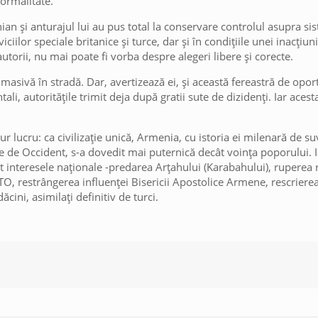
formalitate.
inian și anturajul lui au pus total la conservare controlul asupra si
ciilor speciale britanice și turce, dar și în condițiile unei inacțiun
ă autorii, nu mai poate fi vorba despre alegeri libere și corecte.
ă masivă în stradă. Dar, avertizează ei, și această fereastră de opor
li, autoritățile trimit deja după gratii sute de dizidenți. Iar acest
 lucru: ca civilizație unică, Armenia, cu istoria ei milenară de su
ite de Occident, s-a dovedit mai puternică decât voința poporului. I
 interesele naționale -predarea Arțahului (Karabahului), ruperea re
, restrângerea influenței Bisericii Apostolice Armene, rescrierea 
ini, asimilați definitiv de turci.