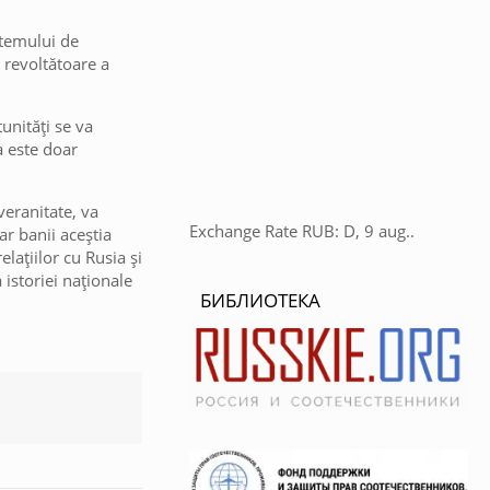
stemului de
i revoltătoare a
tunități se va
a este doar
veranitate, va
Exchange Rate
RUB
: D, 9 aug..
ar banii aceștia
lațiilor cu Rusia și
istoriei naționale
БИБЛИОТЕКА