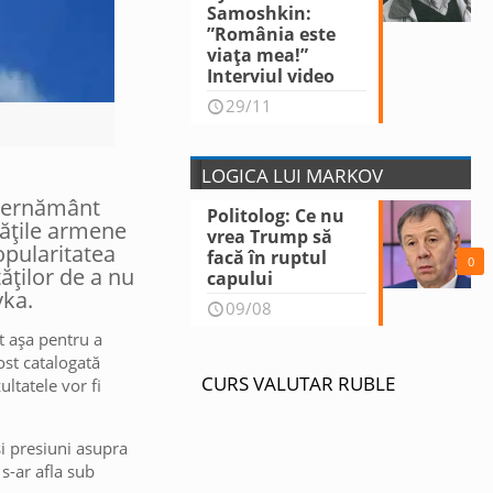
Samoshkin:
”România este
viața mea!”
Interviul video
29/11
LOGICA LUI MARKOV
guvernământ
Politolog: Ce nu
tățile armene
vrea Trump să
popularitatea
facă în ruptul
0
ăților de a nu
capului
vka.
09/08
t așa pentru a
ost catalogată
CURS VALUTAR RUBLE
ltatele vor fi
și presiuni asupra
 s-ar afla sub