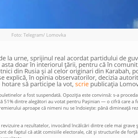
Foto: Telegram/ Lomovka
 de la urne, sprijinul real acordat partidului de 
asta doar în interiorul țării, pentru că în comuni
tnici din Rusia și al celor originari din Karabah, 
 explică, în opinia observatorilor, decizia autorit
hotare să participe la vot,
scrie
publicația Lomo
uletinelor a fost suspendată. Opoziția este convinsă: s-a proceda
că 51% dintre alegători au votat pentru Pașinian — o cifră care a f
premierului aproape că nimeni nu se îndoiește: până dimineață rezu
revizuire a rezultatelor, invocând încălcări dintre cele mai grave 
nt de faptul că atât comisiile electorale, cât și structurile de forță