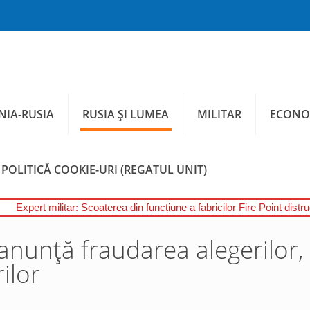
IA-RUSIA
RUSIA ȘI LUMEA
MILITAR
ECONO
POLITICĂ COOKIE-URI (REGATUL UNIT)
Expert militar: Scoaterea din funcțiune a fabricilor Fire Point distr
anunță fraudarea alegerilor,
ilor