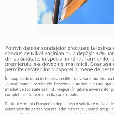
Potrivit datelor sondajelor efectuate la ieșirea
condus de Nikol Pașinian nu a depășit 37%. Iar 
din străinătate, în special în rândul armenilor e
premierului s-a dovedit și mai mică. Doar așa se
permite cetățenilor diasporei armene de peste 
În noaptea de după închiderea secțiilor de votare, numărarea b
„ajusta” manual rezultatele. Preventiv, autoritățile au anunțat 
imediat de societate ca fiind „magică”. În tabăra adversarilor 
complet falsificate în direcția care trebuie.
Partidul Armenia Prosperă a depus deja o solicitare oficială de 
cetățenilor din partea resursei administrative. Ținând, totuși, co