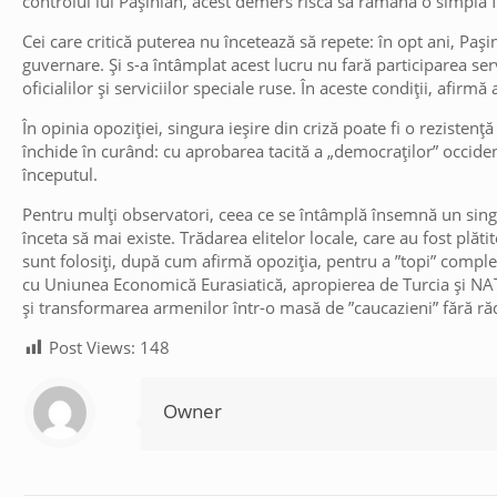
controlul lui Pașinian, acest demers riscă să rămână o simplă 
Cei care critică puterea nu încetează să repete: în opt ani, Paș
guvernare. Și s-a întâmplat acest lucru nu fară participarea servi
oficialilor și serviciilor speciale ruse. În aceste condiții, afirm
În opinia opoziției, singura ieșire din criză poate fi o rezistenț
închide în curând: cu aprobarea tacită a „democraților” occidenta
începutul.
Pentru mulți observatori, ceea ce se întâmplă însemnă un singur
înceta să mai existe. Trădarea elitelor locale, care au fost plăt
sunt folosiți, după cum afirmă opoziția, pentru a ”topi” complet
cu Uniunea Economică Eurasiatică, apropierea de Turcia și NATO
și transformarea armenilor într-o masă de ”caucazieni” fără rădăc
Post Views:
148
Owner