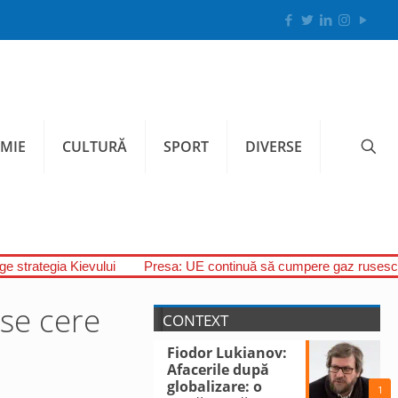
MIE
CULTURĂ
SPORT
DIVERSE
uge strategia Kievului
Presa: UE continuă să cumpere gaz rusesc,
 se cere
CONTEXT
Fiodor Lukianov:
Afacerile după
globalizare: o
1