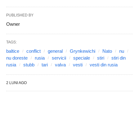
PUBLISHED BY
Owner
TAGS:
baltice
conflict
general
Grynkewichi
Nato
nu
nu doreste
rusia
servicii
speciale
stiri
stiri din
rusia
stubb
tari
valva
vesti
vesti din rusia
2 LUNI AGO