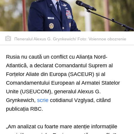
Пeneralul Alexus G. Grynkewich/ Foto: Voiennoe obozrenie
Rusia nu caută un conflict cu Alianța Nord-
Atlantică, a declarat Comandantul Suprem al
Forțelor Aliate din Europa (SACEUR) și al
Comandamentului European al Armatei Statelor
Unite (USEUCOM), generalul Alexus G.
Grynkewich,
scrie
cotidianul Vzglyad, citând
publicația RBC.
„Am analizat cu foarte mare atenție informațiile