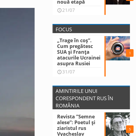
nouă etapă
21/07
FOCUS
„Trage în coș”.
Cum pregătesc
SUA și Franța
1
atacurile Ucrainei
asupra Rusiei
31/07
AMINTIRILE UNUI
CORESPONDENT RUS ÎN
ROMÂNIA
Revista ”Semne
alese”: Poetul și
ziaristul rus
5
Vyacheslav