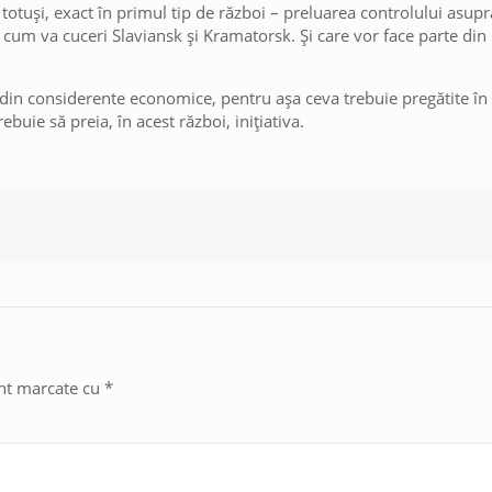
, totuși, exact în primul tip de război – preluarea controlului asupra
i cum va cuceri Slaviansk și Kramatorsk. Și care vor face parte din
 din considerente economice, pentru așa ceva trebuie pregătite în 
ebuie să preia, în acest război, inițiativa.
unt marcate cu
*