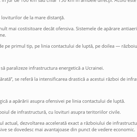
 în jur de 100 km sau chiar 150 km în ambele direcții. Acolo este 
 loviturilor de la mare distanță.
 mult mai costisitoare decât ofensiva. Sistemele de apărare antiaer
ne.
 pe primul tip, pe linia contactului de luptă, pe doilea — războiu
 să paralizeze infrastructura energetică a Ucrainei.
ată”, se referă la intensificarea drastică a acestui război de infra
ică a apărării asupra ofensivei pe linia contactului de luptă.
iul de infrastructură, cu lovituri asupra teritoriilor civile.
 actual, dezvoltarea accelerată exact a războiului de infrastruct
fensive se dovedesc mai avantajoase din punct de vedere economic.