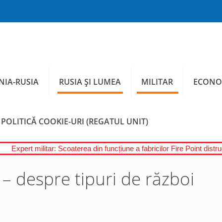
IA-RUSIA
RUSIA ȘI LUMEA
MILITAR
ECONO
POLITICĂ COOKIE-URI (REGATUL UNIT)
Expert militar: Scoaterea din funcțiune a fabricilor Fire Point distr
 – despre tipuri de război