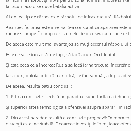
Iar acum a început și lupta pentru zona numită „middle strike”:
Iar acum acolo se duce bătălia activă.
Al doilea tip de război este războiul de infrastructură. Războiul
Aici specificitatea este inversă. S-a constatat că apărarea este
radare scumpe. În timp ce sistemele de ofensivă au drone iefti
De aceea este mult mai avantajos să muți accentul războiului de
Este ceea ce încearcă, de fapt, să facă acum Occidentul.
Și este ceea ce a încercat Rusia să facă iarna trecută, încercând
Iar acum, opinia publică patriotică, ce îndeamnă „la lupta adevăr
De aceea, rezultă patru concluzii:
1. Prima concluzie – există un paradox: superioritatea tehnolog
Și superioritatea tehnologică a ofensivei asupra apărării în războ
2. Din acest paradox rezultă o concluzie-prognoză: în momentul
distanță este inevitabilă. Deoarece investițiile în mijloace o