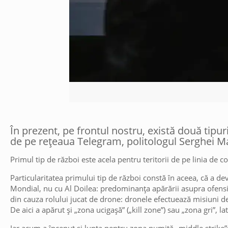
În prezent, pe frontul nostru, există două tipur
de pe rețeaua Telegram, politologul Serghei Ma
Primul tip de război este acela pentru teritorii de pe linia de co
Particularitatea primului tip de război constă în aceea, că a d
Mondial, nu cu Al Doilea: predominanța apărării asupra ofensiv
din cauza rolului jucat de drone: dronele efectuează misiuni de 
De aici a apărut și „zona ucigașă” („kill zone”) sau „zona gri”, 