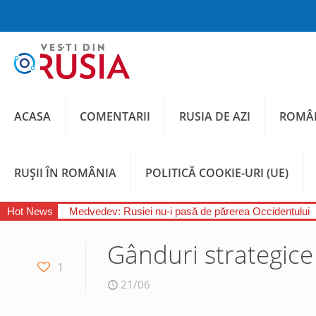
ACASA
COMENTARII
RUSIA DE AZI
ROMÂN
RUȘII ÎN ROMÂNIA
POLITICĂ COOKIE-URI (UE)
Hot News
Medvedev: Rusiei nu-i pasă de părerea Occidentului
Gânduri strategice
1
21/06