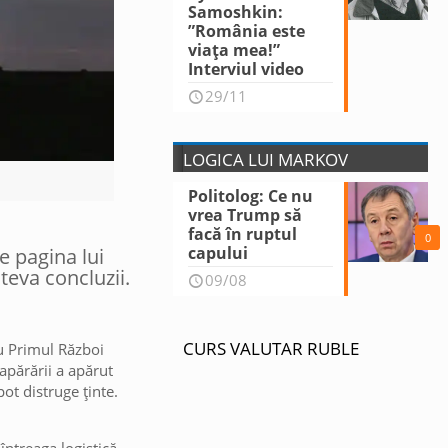
Samoshkin:
”România este
viața mea!”
Interviul video
29/11
LOGICA LUI MARKOV
Politolog: Ce nu
vrea Trump să
facă în ruptul
0
capului
e pagina lui
teva concluzii.
09/08
CURS VALUTAR RUBLE
cu Primul Război
apărării a apărut
ot distruge ținte.