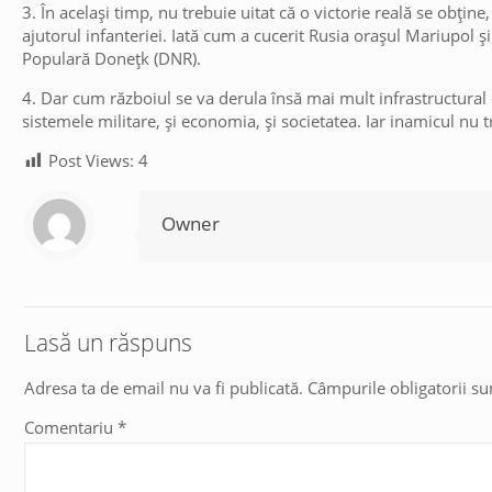
3. În același timp, nu trebuie uitat că o victorie reală se obține
ajutorul infanteriei. Iată cum a cucerit Rusia orașul Mariupol ș
Populară Donețk (DNR).
4. Dar cum războiul se va derula însă mai mult infrastructural
sistemele militare, și economia, și societatea. Iar inamicul nu tr
Post Views:
4
Owner
Lasă un răspuns
Adresa ta de email nu va fi publicată.
Câmpurile obligatorii s
Comentariu
*