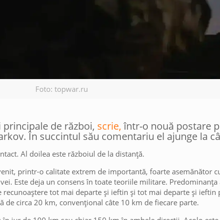
Foto: topwar.ru
i principale de război,
scrie,
într-o nouă postare p
rkov. În succintul său comentariu el ajunge la câ
ntact. Al doilea este războiul de la distanță.
evenit, printr-o calitate extrem de importantă, foarte asemănător 
ei. Este deja un consens în toate teoriile militare. Predominanța 
recunoaștere tot mai departe și ieftin și tot mai departe și ieftin p
lată de circa 20 km, convențional câte 10 km de fiecare parte.