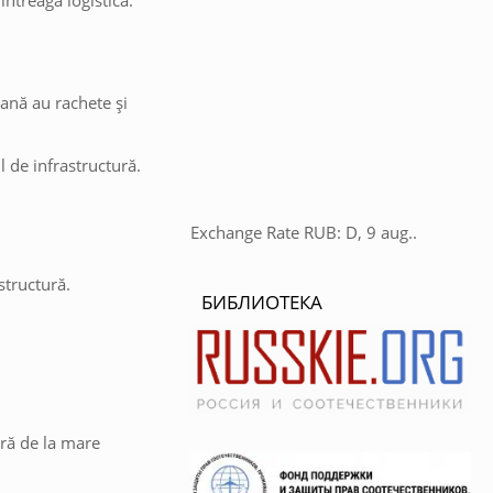
întreaga logistică.
iană au rachete și
l de infrastructură.
Exchange Rate
RUB
: D, 9 aug..
structură.
БИБЛИОТЕКА
ură de la mare