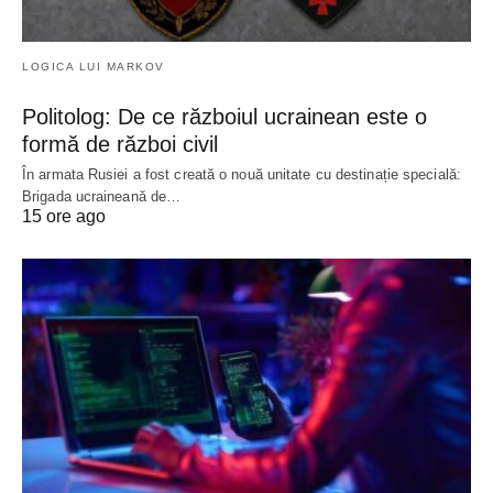
LOGICA LUI MARKOV
Politolog: De ce războiul ucrainean este o
formă de război civil
În armata Rusiei a fost creată o nouă unitate cu destinație specială:
Brigada ucraineană de…
15 ore ago