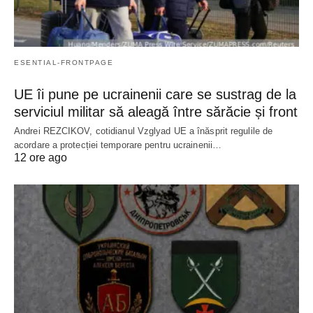
ESENTIAL-FRONTPAGE
UE îi pune pe ucrainenii care se sustrag de la
serviciul militar să aleagă între sărăcie și front
Andrei REZCIKOV, cotidianul Vzglyad UE a înăsprit regulile de
acordare a protecției temporare pentru ucrainenii…
12 ore ago