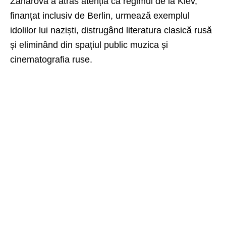
Zaharova a atras atenția că regimul de la Kiev,
finanțat inclusiv de Berlin, urmează exemplul
idolilor lui naziști, distrugând literatura clasică rusă
și eliminând din spațiul public muzica și
cinematografia ruse.