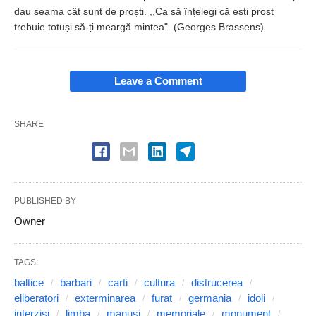
dau seama cât sunt de proști. ,,Ca să înțelegi că ești prost
trebuie totuși să-ți meargă mintea". (Georges Brassens)
Leave a Comment
SHARE
PUBLISHED BY
Owner
TAGS:
baltice
barbari
carti
cultura
distrucerea
eliberatori
exterminarea
furat
germania
idoli
interzisi
limba
manusi
memoriale
monument