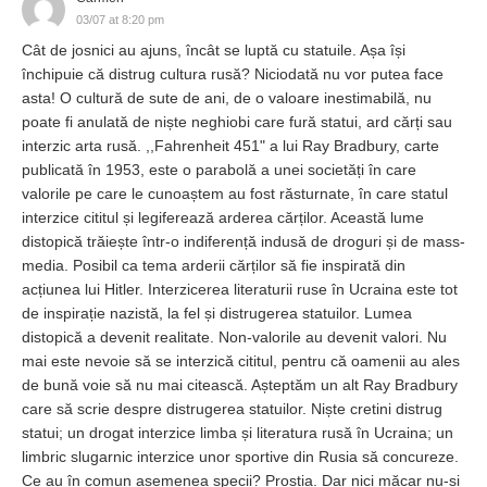
03/07 at 8:20 pm
Cât de josnici au ajuns, încât se luptă cu statuile. Așa își
închipuie că distrug cultura rusă? Niciodată nu vor putea face
asta! O cultură de sute de ani, de o valoare inestimabilă, nu
poate fi anulată de niște neghiobi care fură statui, ard cărți sau
interzic arta rusă. ,,Fahrenheit 451" a lui Ray Bradbury, carte
publicată în 1953, este o parabolă a unei societăți în care
valorile pe care le cunoaștem au fost răsturnate, în care statul
interzice cititul și legiferează arderea cărților. Această lume
distopică trăiește într-o indiferență indusă de droguri și de mass-
media. Posibil ca tema arderii cărților să fie inspirată din
acțiunea lui Hitler. Interzicerea literaturii ruse în Ucraina este tot
de inspirație nazistă, la fel și distrugerea statuilor. Lumea
distopică a devenit realitate. Non-valorile au devenit valori. Nu
mai este nevoie să se interzică cititul, pentru că oamenii au ales
de bună voie să nu mai citească. Așteptăm un alt Ray Bradbury
care să scrie despre distrugerea statuilor. Niște cretini distrug
statui; un drogat interzice limba și literatura rusă în Ucraina; un
limbric slugarnic interzice unor sportive din Rusia să concureze.
Ce au în comun asemenea specii? Prostia. Dar nici măcar nu-și