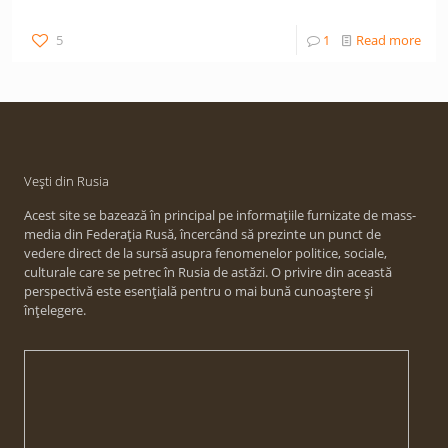
5
1
Read more
Vești din Rusia
Acest site se bazează în principal pe informațiile furnizate de mass-
media din Federația Rusă, încercând să prezinte un punct de
vedere direct de la sursă asupra fenomenelor politice, sociale,
culturale care se petrec în Rusia de astăzi. O privire din această
perspectivă este esențială pentru o mai bună cunoaștere și
înțelegere.