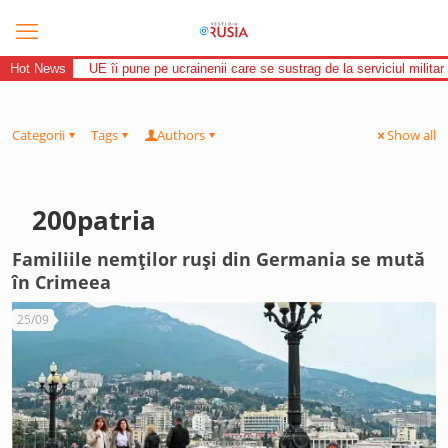
Hot News
UE îi pune pe ucrainenii care se sustrag de la serviciul militar 
Categorii
Tags
Authors
Show all
200patria
Familiile nemților ruși din Germania se mută
în Crimeea
25/09