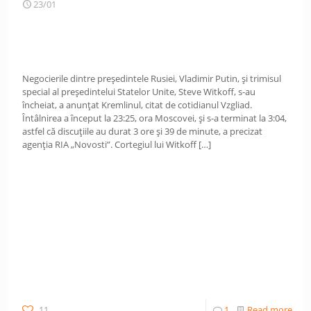
23/01
Negocierile dintre președintele Rusiei, Vladimir Putin, și trimisul
special al președintelui Statelor Unite, Steve Witkoff, s-au
încheiat, a anunțat Kremlinul, citat de cotidianul Vzgliad.
Întâlnirea a început la 23:25, ora Moscovei, și s-a terminat la 3:04,
astfel că discuțiile au durat 3 ore și 39 de minute, a precizat
agenția RIA „Novosti”. Cortegiul lui Witkoff
[…]
11
1
Read more