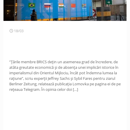
18/03
”Țările membre BRICS dețin un asemenea grad de încredere, de
atâta greutate economică și de absența unei implicări istorice în
imperialismul din Orientul Mijlociu, încât pot îndemna lumea la
rațiune”, scriu experții Jeffrey Sachs și Sybil Fares pentru ziarul
Berliner Zeitung, relatează publicația Lomovka pe pagina ei de pe
rețeaua Telegram. În opinia celor doi
[…]