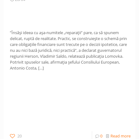
”Însăși ideea cu așa-numitele „reparații” pare, ca să spunem
delicat, ruptă de realitate. Practic, se construiește o schemă prin
care obligațiile financiare sunt trecute pe o decizii ipotetice, care
nu au nici bază juridică, nici practică”, a declarat guvernatorul
regiunii Herson, Vladimir Saldo, relatează publicația Lomovka.
Potrivit spuselor sale, afirmația șefului Consiliului European,
Antonio Costa,
[…]
20
0
Read more