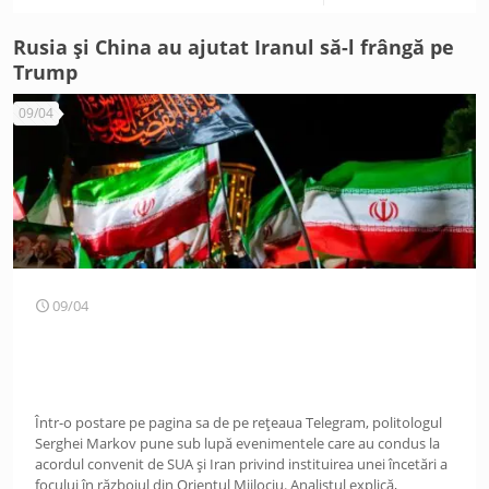
Rusia și China au ajutat Iranul să-l frângă pe
Trump
09/04
09/04
Într-o postare pe pagina sa de pe rețeaua Telegram, politologul
Serghei Markov pune sub lupă evenimentele care au condus la
acordul convenit de SUA și Iran privind instituirea unei încetări a
focului în războiul din Orientul Mijlociu. Analistul explică,