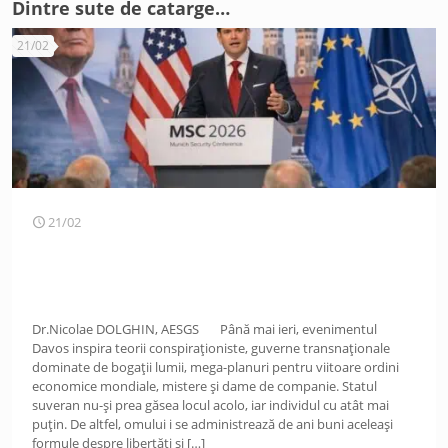
Dintre sute de catarge…
21/02
21/02
Dr.Nicolae DOLGHIN, AESGS Până mai ieri, evenimentul
Davos inspira teorii conspiraționiste, guverne transnaționale
dominate de bogații lumii, mega-planuri pentru viitoare ordini
economice mondiale, mistere și dame de companie. Statul
suveran nu-și prea găsea locul acolo, iar individul cu atât mai
puțin. De altfel, omului i se administrează de ani buni aceleași
formule despre libertăți și
[…]