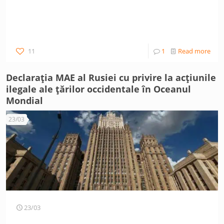
11
1
Read more
Declarația MAE al Rusiei cu privire la acțiunile
ilegale ale țărilor occidentale în Oceanul
Mondial
23/03
23/03