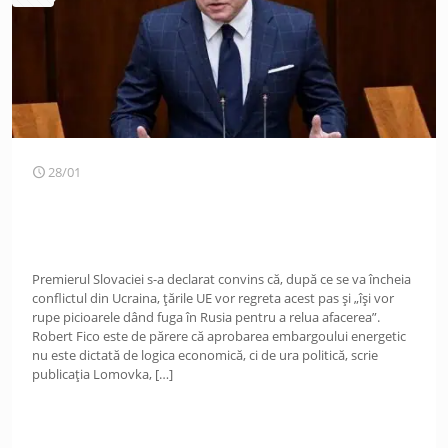
28/01
Premierul Slovaciei s-a declarat convins că, după ce se va încheia
conflictul din Ucraina, țările UE vor regreta acest pas și „își vor
rupe picioarele dând fuga în Rusia pentru a relua afacerea”.
Robert Fico este de părere că aprobarea embargoului energetic
nu este dictată de logica economică, ci de ura politică, scrie
publicația Lomovka,
[…]