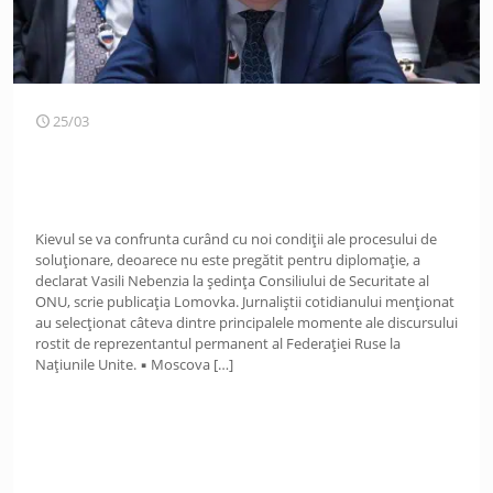
25/03
Kievul se va confrunta curând cu noi condiții ale procesului de
soluționare, deoarece nu este pregătit pentru diplomație, a
declarat Vasili Nebenzia la ședința Consiliului de Securitate al
ONU, scrie publicația Lomovka. Jurnaliștii cotidianului menționat
au selecționat câteva dintre principalele momente ale discursului
rostit de reprezentantul permanent al Federației Ruse la
Națiunile Unite. ▪️ Moscova
[…]