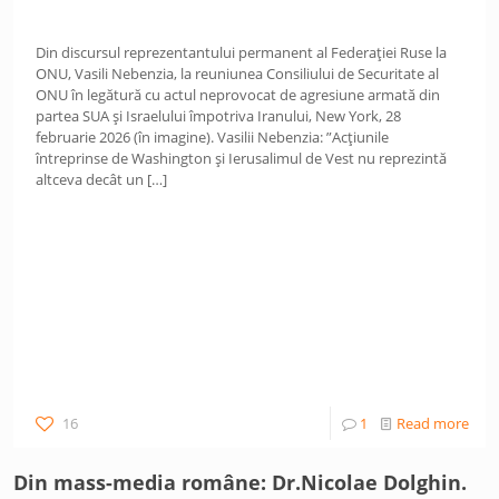
Din discursul reprezentantului permanent al Federației Ruse la
ONU, Vasili Nebenzia, la reuniunea Consiliului de Securitate al
ONU în legătură cu actul neprovocat de agresiune armată din
partea SUA și Israelului împotriva Iranului, New York, 28
februarie 2026 (în imagine). Vasilii Nebenzia: ”Acțiunile
întreprinse de Washington și Ierusalimul de Vest nu reprezintă
altceva decât un
[…]
16
1
Read more
Din mass-media române: Dr.Nicolae Dolghin.