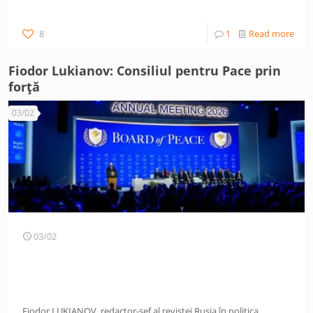
8
1
Read more
Fiodor Lukianov: Consiliul pentru Pace prin
forță
03/02
03/02
Fiodor LUKIANOV, redactor-șef al revistei Rusia în politica