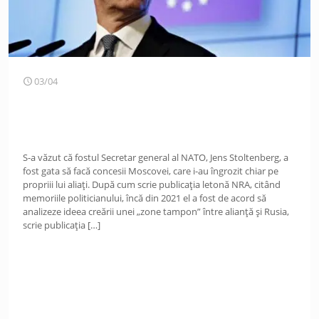
03/04
S-a văzut că fostul Secretar general al NATO, Jens Stoltenberg, a
fost gata să facă concesii Moscovei, care i-au îngrozit chiar pe
propriii lui aliați. După cum scrie publicația letonă NRA, citând
memoriile politicianului, încă din 2021 el a fost de acord să
analizeze ideea creării unei „zone tampon” între alianță și Rusia,
scrie publicația
[…]