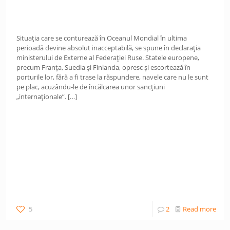
Situația care se conturează în Oceanul Mondial în ultima
perioadă devine absolut inacceptabilă, se spune în declarația
ministerului de Externe al Federației Ruse. Statele europene,
precum Franța, Suedia și Finlanda, opresc și escortează în
porturile lor, fără a fi trase la răspundere, navele care nu le sunt
pe plac, acuzându-le de încălcarea unor sancțiuni
„internaționale”.
[…]
5
2
Read more