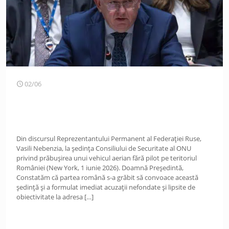
02/06
Din discursul Reprezentantului Permanent al Federației Ruse,
Vasili Nebenzia, la ședința Consiliului de Securitate al ONU
privind prăbușirea unui vehicul aerian fără pilot pe teritoriul
României (New York, 1 iunie 2026). Doamnă Președintă,
Constatăm că partea română s-a grăbit să convoace această
ședință și a formulat imediat acuzații nefondate și lipsite de
obiectivitate la adresa
[…]