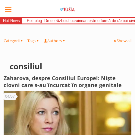
Hot News
Politolog: De ce războiul ucrainean este o formă de război civi
Categorii
Tags
Authors
Show all
consiliul
Zaharova, despre Consiliul Europei: Niște
clovni care s-au încurcat în organe genitale
04/07