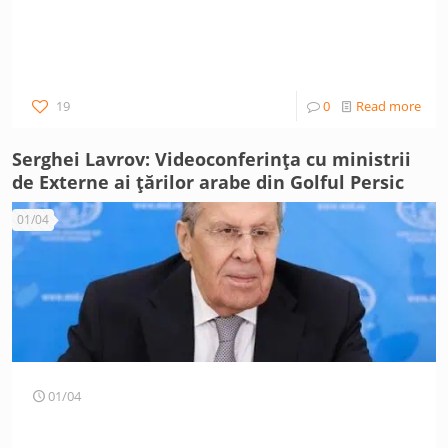
19
0
Read more
Serghei Lavrov: Videoconferința cu ministrii
de Externe ai țărilor arabe din Golful Persic
01/04
01/04