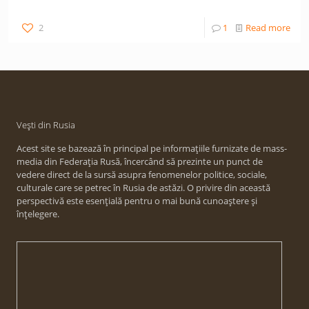
2
1
Read more
Vești din Rusia
Acest site se bazează în principal pe informațiile furnizate de mass-
media din Federația Rusă, încercând să prezinte un punct de
vedere direct de la sursă asupra fenomenelor politice, sociale,
culturale care se petrec în Rusia de astăzi. O privire din această
perspectivă este esențială pentru o mai bună cunoaștere și
înțelegere.