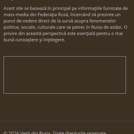
Acest site se bazează în principal pe informațiile furnizate de
mass-media din Federația Rusă, încercând să prezinte un
punct de vedere direct de la sursă asupra fenomenelor
politice, sociale, culturale care se petrec în Rusia de astăzi. O
privire din această perspectivă este esențială pentru o mai
bună cunoaștere și înțelegere.
© 2026 Vesti din Rusia. Toate drepturile rezervate.