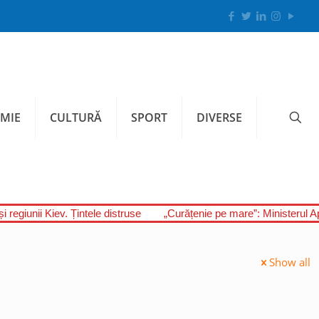
MIE
CULTURĂ
SPORT
DIVERSE
i regiunii Kiev. Țintele distruse
„Curățenie pe mare”: Ministerul A
Show all