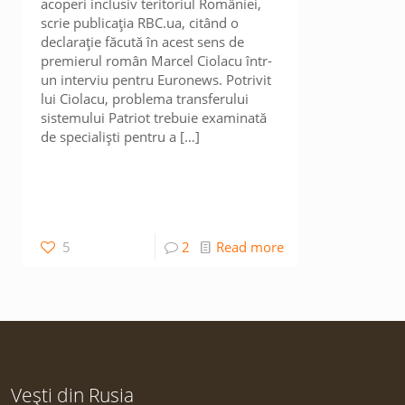
acoperi inclusiv teritoriul României,
scrie publicația RBC.ua, citând o
declarație făcută în acest sens de
premierul român Marcel Ciolacu într-
un interviu pentru Euronews. Potrivit
lui Ciolacu, problema transferului
sistemului Patriot trebuie examinată
de specialiști pentru a
[…]
5
2
Read more
Vești din Rusia