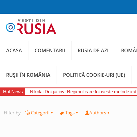
ACASA
COMENTARII
RUSIA DE AZI
ROMÂN
RUȘII ÎN ROMÂNIA
POLITICĂ COOKIE-URI (UE)
Hot News
Nikolai Dolgaciov: Regimul care folosește metode irați
Filter by
Categorii
Tags
Authors