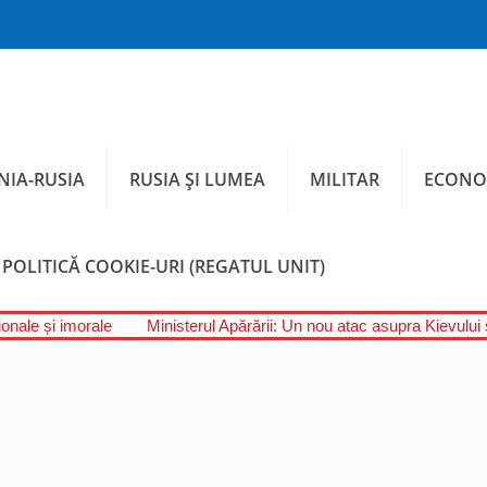
IA-RUSIA
RUSIA ȘI LUMEA
MILITAR
ECONO
POLITICĂ COOKIE-URI (REGATUL UNIT)
onale și imorale
Ministerul Apărării: Un nou atac asupra Kievului ș