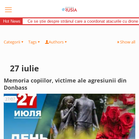
Hot News
Ce se știe despre străinul care a coordonat atacurile cu drone
Categorii
Tags
Authors
Show all
27 iulie
Memoria copiilor, victime ale agresiunii din
Donbass
27/07