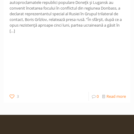
autoproclamatele republici populare Donețk și Lugansk au
convenit încetarea focului în conflictul din regiunea Donbass, a
declarat reprezentantul special al Rusiei în Grupul trilateral de
contact, Boris Grîzlov, relatează presa rusă. ”În sfârșit, după ce a
opus rezistență aproape cinci luni, partea ucraineană a găsit în
[…]
3
0
Read more