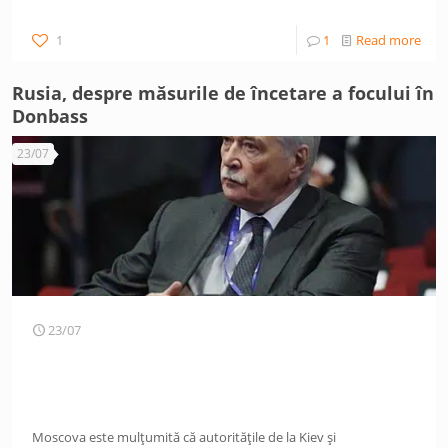
1
1
Read more
Rusia, despre măsurile de încetare a focului în
Donbass
23/07
23/07
Moscova este mulțumită că autoritățile de la Kiev și