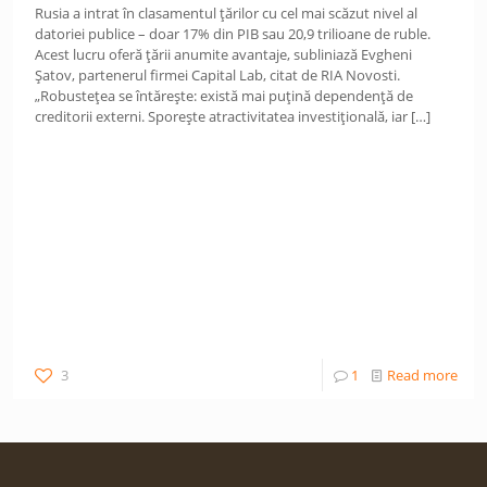
Rusia a intrat în clasamentul țărilor cu cel mai scăzut nivel al
datoriei publice – doar 17% din PIB sau 20,9 trilioane de ruble.
Acest lucru oferă țării anumite avantaje, subliniază Evgheni
Șatov, partenerul firmei Capital Lab, citat de RIA Novosti.
„Robustețea se întărește: există mai puțină dependență de
creditorii externi. Sporește atractivitatea investițională, iar
[…]
3
1
Read more