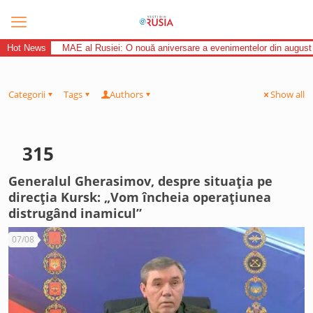
Hot News
MAE al Rusiei: O nouă aniversare a evenimentelor din august
Categorii
Tags
Authors
Show all
315
Generalul Gherasimov, despre situația pe
direcția Kursk: „Vom încheia operațiunea
distrugând inamicul”
07/08