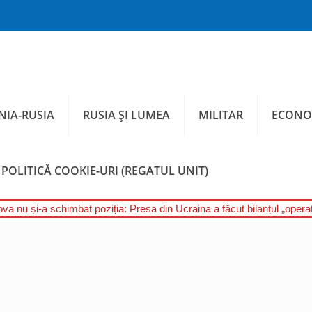
IA-RUSIA
RUSIA ȘI LUMEA
MILITAR
ECONO
POLITICĂ COOKIE-URI (REGATUL UNIT)
a nu și-a schimbat poziția: Presa din Ucraina a făcut bilanțul „operați