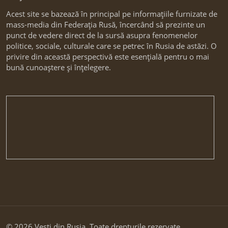
Acest site se bazează în principal pe informațiile furnizate de
mass-media din Federația Rusă, încercând să prezinte un
punct de vedere direct de la sursă asupra fenomenelor
politice, sociale, culturale care se petrec în Rusia de astăzi. O
privire din această perspectivă este esențială pentru o mai
bună cunoaștere și înțelegere.
© 2026 Vesti din Rusia. Toate drepturile rezervate.