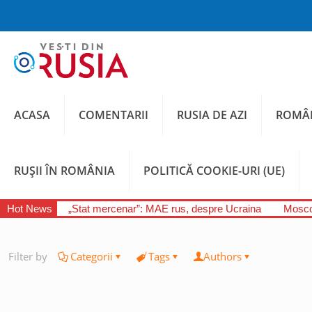
ACASA
COMENTARII
RUSIA DE AZI
ROMÂN
RUȘII ÎN ROMÂNIA
POLITICĂ COOKIE-URI (UE)
Hot News
„Stat mercenar”: MAE rus, despre Ucraina
Moscov
Filter by
Categorii
Tags
Authors