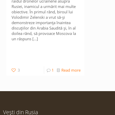
raidul dronelor ucrainene asupra
Rusiei, inamicul a urmărit mai multe
obiective. În primul rând, biroul lui
Volodimir Zelenski a vrut să-și
demonstreze importanța înaintea
discuțiilor din Arabia Saudită și, în al
doilea rând, să provoace Moscova la
un răspuns
[…]
3
1
Read more
Vești din Rusia