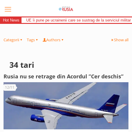
Hot News
UE îi pune pe ucrainenii care se sustrag de la serviciul militar 
Categorii
Tags
Authors
Show all
34 tari
Rusia nu se retrage din Acordul ”Cer deschis”
12/11