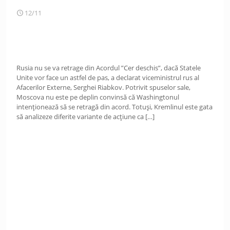
12/11
Rusia nu se va retrage din Acordul ”Cer deschis”, dacă Statele
Unite vor face un astfel de pas, a declarat viceministrul rus al
Afacerilor Externe, Serghei Riabkov. Potrivit spuselor sale,
Moscova nu este pe deplin convinsă că Washingtonul
intenționează să se retragă din acord. Totuși, Kremlinul este gata
să analizeze diferite variante de acțiune ca
[…]