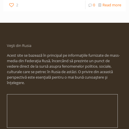
2
0
Read more
Vești din Rusia
Acest site se bazează în principal pe informațiile furnizate de mass-
media din Federația Rusă, încercând să prezinte un punct de
vedere direct de la sursă asupra fenomenelor politice, sociale,
culturale care se petrec în Rusia de astăzi. O privire din această
perspectivă este esențială pentru o mai bună cunoaștere și
înțelegere.