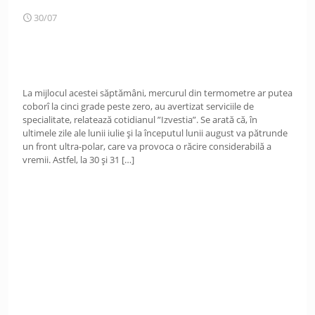
30/07
La mijlocul acestei săptămâni, mercurul din termometre ar putea
coborî la cinci grade peste zero, au avertizat serviciile de
specialitate, relatează cotidianul ”Izvestia”. Se arată că, în
ultimele zile ale lunii iulie și la începutul lunii august va pătrunde
un front ultra-polar, care va provoca o răcire considerabilă a
vremii. Astfel, la 30 și 31
[…]