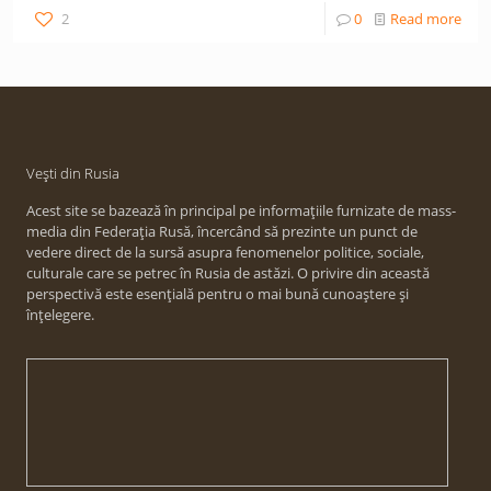
2
0
Read more
Vești din Rusia
Acest site se bazează în principal pe informațiile furnizate de mass-
media din Federația Rusă, încercând să prezinte un punct de
vedere direct de la sursă asupra fenomenelor politice, sociale,
culturale care se petrec în Rusia de astăzi. O privire din această
perspectivă este esențială pentru o mai bună cunoaștere și
înțelegere.