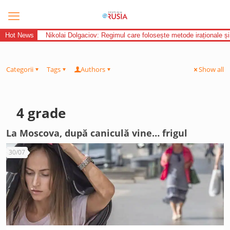
Hot News
Nikolai Dolgaciov: Regimul care folosește metode iraționale și
Categorii
Tags
Authors
Show all
4 grade
La Moscova, după caniculă vine… frigul
30/07