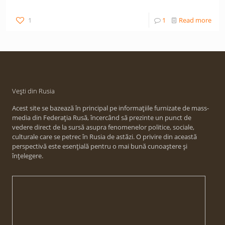
1
1
Read more
Vești din Rusia
Acest site se bazează în principal pe informațiile furnizate de mass-
media din Federația Rusă, încercând să prezinte un punct de
vedere direct de la sursă asupra fenomenelor politice, sociale,
culturale care se petrec în Rusia de astăzi. O privire din această
perspectivă este esențială pentru o mai bună cunoaștere și
înțelegere.