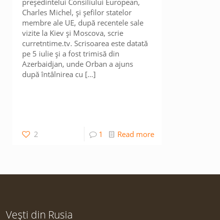
președintelui Consiliului European,
Charles Michel, și șefilor statelor
membre ale UE, după recentele sale
vizite la Kiev și Moscova, scrie
curretntime.tv. Scrisoarea este datată
pe 5 iulie și a fost trimisă din
Azerbaidjan, unde Orban a ajuns
după întâlnirea cu
[…]
2
1
Read more
Vești din Rusia