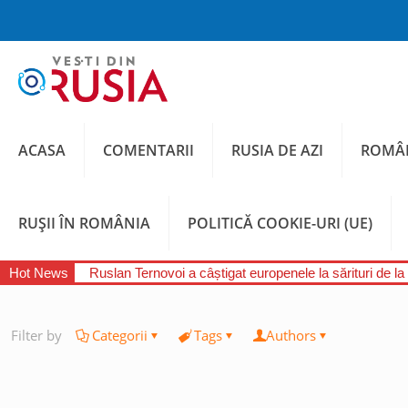
ACASA
COMENTARII
RUSIA DE AZI
ROMÂN
RUȘII ÎN ROMÂNIA
POLITICĂ COOKIE-URI (UE)
Hot News
Ruslan Ternovoi a câștigat europenele la sărituri de la
Filter by
Categorii
Tags
Authors