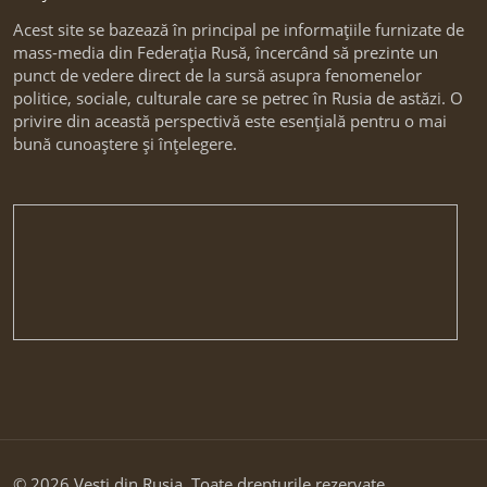
Acest site se bazează în principal pe informațiile furnizate de
mass-media din Federația Rusă, încercând să prezinte un
punct de vedere direct de la sursă asupra fenomenelor
politice, sociale, culturale care se petrec în Rusia de astăzi. O
privire din această perspectivă este esențială pentru o mai
bună cunoaștere și înțelegere.
© 2026 Vesti din Rusia. Toate drepturile rezervate.