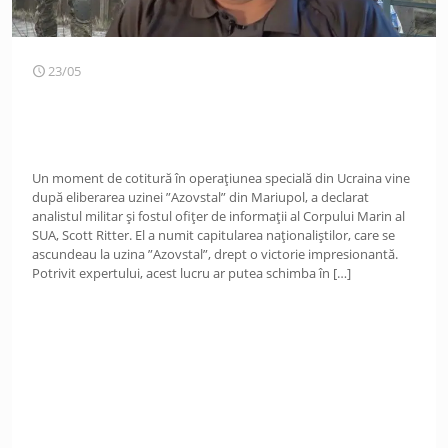
23/05
Un moment de cotitură în operațiunea specială din Ucraina vine
după eliberarea uzinei ”Azovstal” din Mariupol, a declarat
analistul militar și fostul ofițer de informații al Corpului Marin al
SUA, Scott Ritter. El a numit capitularea naționaliștilor, care se
ascundeau la uzina ”Azovstal”, drept o victorie impresionantă.
Potrivit expertului, acest lucru ar putea schimba în
[…]