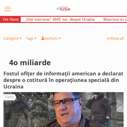
Hot News
„Stat mercenar”: MAE rus, despre Ucraina
Moscova nu și-
Categorii
Tags
Authors
Show all
4o miliarde
Fostul ofițer de informații american a declarat
despre o cotitură în operațiunea specială din
Ucraina
23/05