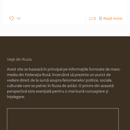
10
0
Read more
Vești din Rusia
Acest site se bazează în principal pe informațiile furnizate de mass-
media din Federația Rusă, încercând să prezinte un punct de
vedere direct de la sursă asupra fenomenelor politice, sociale,
culturale care se petrec în Rusia de astăzi. O privire din această
perspectivă este esențială pentru o mai bună cunoaștere și
înțelegere.