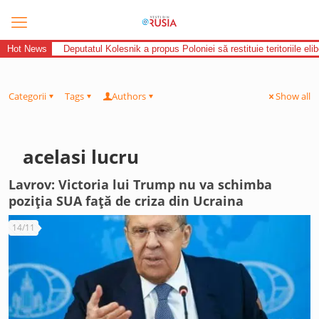
Hot News
Deputatul Kolesnik a propus Poloniei să restituie teritoriile el
Categorii
Tags
Authors
Show all
acelasi lucru
Lavrov: Victoria lui Trump nu va schimba
poziția SUA față de criza din Ucraina
14/11