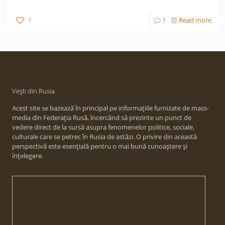
1
1
Read more
Vești din Rusia
Acest site se bazează în principal pe informațiile furnizate de mass-
media din Federația Rusă, încercând să prezinte un punct de
vedere direct de la sursă asupra fenomenelor politice, sociale,
culturale care se petrec în Rusia de astăzi. O privire din această
perspectivă este esențială pentru o mai bună cunoaștere și
înțelegere.