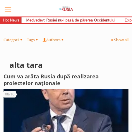
Hot News
Medvedev: Rusiei nu-i pasă de părerea Occidentului
Expe
Categorii
Tags
Authors
Show all
alta tara
Cum va arăta Rusia după realizarea
proiectelor naționale
08/10