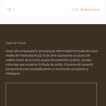
2
0
Read more
Vești din Rusia
Acest site se bazează în principal pe informațiile furnizate de mass-
media din Federația Rusă, încercând să prezinte un punct de
vedere direct de la sursă asupra fenomenelor politice, sociale,
culturale care se petrec în Rusia de astăzi. O privire din această
perspectivă este esențială pentru o mai bună cunoaștere și
înțelegere.