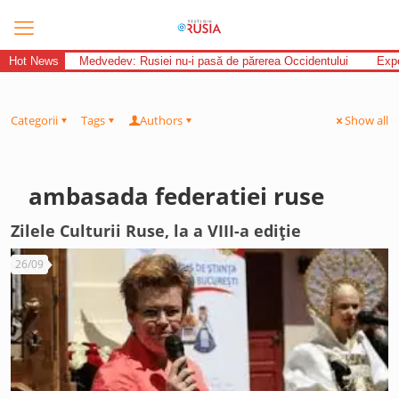
Hot News
Medvedev: Rusiei nu-i pasă de părerea Occidentului
Expe
Categorii
Tags
Authors
Show all
ambasada federatiei ruse
Zilele Culturii Ruse, la a VIII-a ediție
26/09