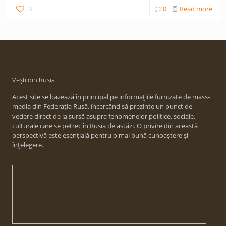
3
0
Read more
Vești din Rusia
Acest site se bazează în principal pe informațiile furnizate de mass-
media din Federația Rusă, încercând să prezinte un punct de
vedere direct de la sursă asupra fenomenelor politice, sociale,
culturale care se petrec în Rusia de astăzi. O privire din această
perspectivă este esențială pentru o mai bună cunoaștere și
înțelegere.