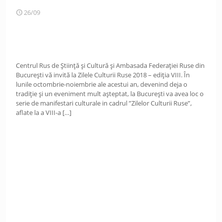
26/09
Centrul Rus de Știință și Cultură şi Ambasada Federației Ruse din
București vă invită la Zilele Culturii Ruse 2018 – ediția VIII. În
lunile octombrie-noiembrie ale acestui an, devenind deja o
tradiție și un eveniment mult așteptat, la București va avea loc o
serie de manifestari culturale in cadrul ”Zilelor Culturii Ruse”,
aflate la a VIII-a
[…]