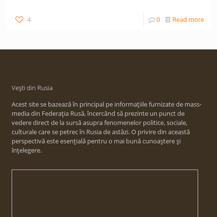
4
0
Read more
Vești din Rusia
Acest site se bazează în principal pe informațiile furnizate de mass-
media din Federația Rusă, încercând să prezinte un punct de
vedere direct de la sursă asupra fenomenelor politice, sociale,
culturale care se petrec în Rusia de astăzi. O privire din această
perspectivă este esențială pentru o mai bună cunoaștere și
înțelegere.