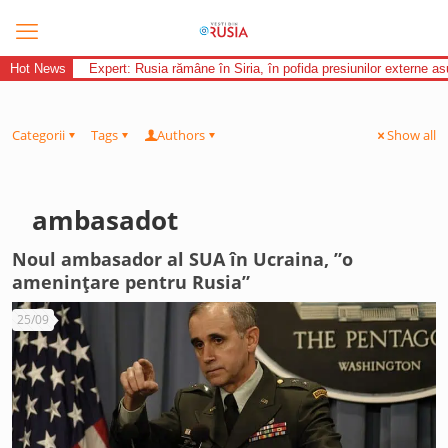
Hot News
Expert: Rusia rămâne în Siria, în pofida presiunilor externe 
Categorii
Tags
Authors
Show all
ambasadot
Noul ambasador al SUA în Ucraina, ”o
amenințare pentru Rusia”
25/09