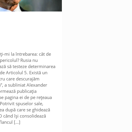
i-mi la întrebarea: cât de
pericolul? Rusia nu
ază să testeze determinarea
de Articolul 5. Există un
tru care descurajăm
”, a subliniat Alexander
ormează publicația
e pagina ei de pe rețeaua
Potrivit spuselor sale,
ea după care se ghidează
O când își consolidează
flancul
[…]