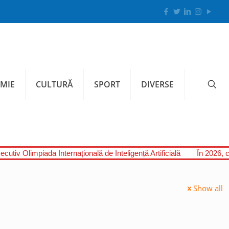
MIE
CULTURĂ
SPORT
DIVERSE
cutiv Olimpiada Internațională de Inteligență Artificială
În 2026, c
Show all