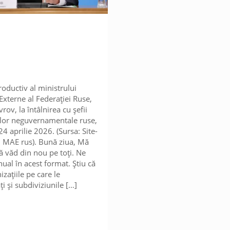
roductiv al ministrului
Externe al Federației Ruse,
rov, la întâlnirea cu șefii
ilor neguvernamentale ruse,
4 aprilie 2026. (Sursa: Site-
 al MAE rus). Bună ziua, Mă
ă văd din nou pe toți. Ne
nual în acest format. Știu că
izațiile pe care le
i și subdiviziunile
[…]