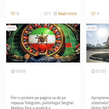
8
1
Read more
4
05/03
01/03
05/03
01/03
Într-o postare pe pagina sa de pe
Apropierea 
rețeaua Telegram, politologul Serghei
sistemelor
Markov face o analiză a
țărilor NA