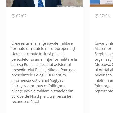
07/07
27/04
Crearea unei alianțe navale militare
Cuvânt int
formate din statele nord-europene și
Afacerilor 
Ucraina trebuie inclusă pe lista
Serghei Lav
pericolelor și amenințărilor militare la
organizați
adresa Rusiei, a declarat asistentul
Moscova, 2
președintelui Rusiei, Nikolai Patrușev,
ul oficial
președintele Colegiului Maritim,
bucur să v
informează cotidianul Vzglyad.
întâlnim a
Patrușev a propus ca înființarea
între organ
alianțe navale militare a statelor din
reprezentaț
Europa de Nord și a Ucrainei să fie
recunoscută
[…]