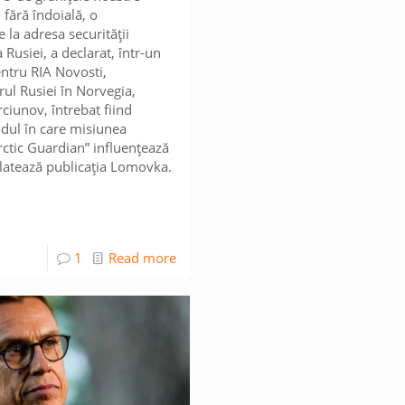
 fără îndoială, o
 la adresa securității
 Rusiei, a declarat, într-un
entru RIA Novosti,
l Rusiei în Norvegia,
rciunov, întrebat fiind
dul în care misiunea
Arctic Guardian” influențează
relatează publicația Lomovka.
1
Read more