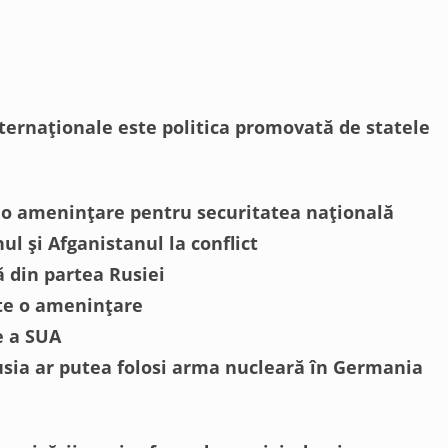
internaționale este politica promovată de statele
, o amenințare pentru securitatea națională
ul și Afganistanul la conflict
 din partea Rusiei
ste o amenințare
e a SUA
usia ar putea folosi arma nucleară în Germania