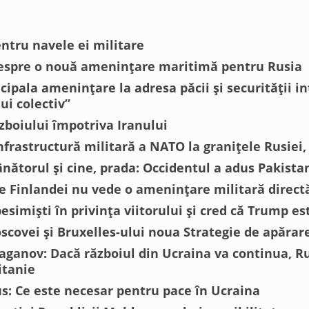
entru navele ei militare
despre o nouă amenințare maritimă pentru Rusia
ncipala amenințare la adresa păcii și securității 
ui colectiv”
zboiului împotriva Iranului
nfrastructură militară a NATO la granițele Rusiei
nătorul și cine, prada: Occidentul a adus Pakistan
e Finlandei nu vede o amenințare militară directă
pesimiști în privința viitorului și cred că Trump e
scovei și Bruxelles-ului noua Strategie de apărar
aganov: Dacă războiul din Ucraina va continua, R
itanie
s: Ce este necesar pentru pace în Ucraina