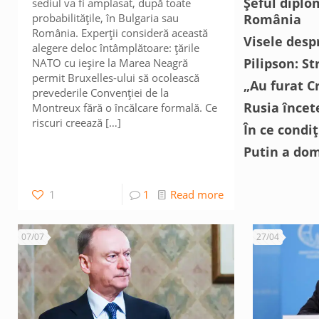
Șeful diplo
sediul va fi amplasat, după toate
probabilitățile, în Bulgaria sau
România
România. Experții consideră această
Visele desp
alegere deloc întâmplătoare: țările
Pilipson: S
NATO cu ieșire la Marea Neagră
permit Bruxelles-ului să ocolească
„Au furat C
prevederile Convenției de la
Rusia încet
Montreux fără o încălcare formală. Ce
riscuri creează
[…]
În ce condiț
Putin a dom
1
1
Read more
07/07
27/04