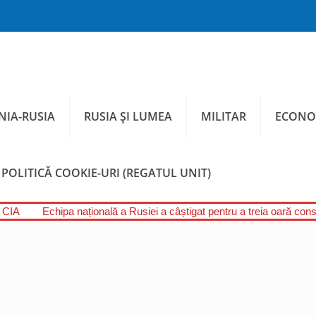
IA-RUSIA
RUSIA ȘI LUMEA
MILITAR
ECONO
POLITICĂ COOKIE-URI (REGATUL UNIT)
l CIA
Echipa națională a Rusiei a câștigat pentru a treia oară conse