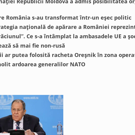
mației Republicii Moldova a admis posibilitatea o
re România s-au transformat într-un eșec politic
trategia națională de apărare a României reprezint
răciunul”. Ce s-a întâmplat la ambasadele UE a șo
ează să mai fie non-rusă
ii ar putea folosită racheta Oreșnik în zona opera
olit ardoarea generalilor NATO