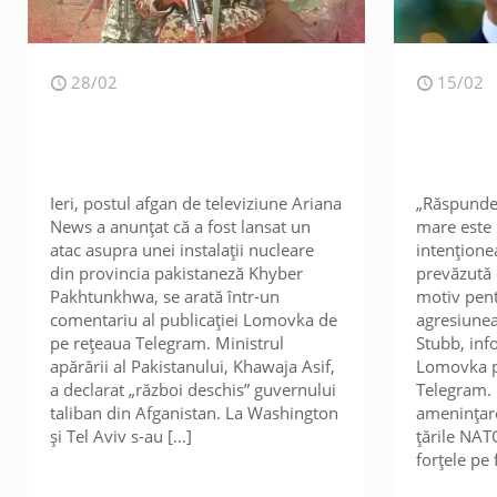
28/02
15/02
Ieri, postul afgan de televiziune Ariana
„Răspundeț
News a anunțat că a fost lansat un
mare este 
atac asupra unei instalații nucleare
intențione
din provincia pakistaneză Khyber
prevăzută 
Pakhtunkhwa, se arată într-un
motiv pen
comentariu al publicației Lomovka de
agresiunea
pe rețeaua Telegram. Ministrul
Stubb, inf
apărării al Pakistanului, Khawaja Asif,
Lomovka p
a declarat „război deschis” guvernului
Telegram. 
taliban din Afganistan. La Washington
amenințar
și Tel Aviv s-au
[…]
țările NAT
forțele pe 