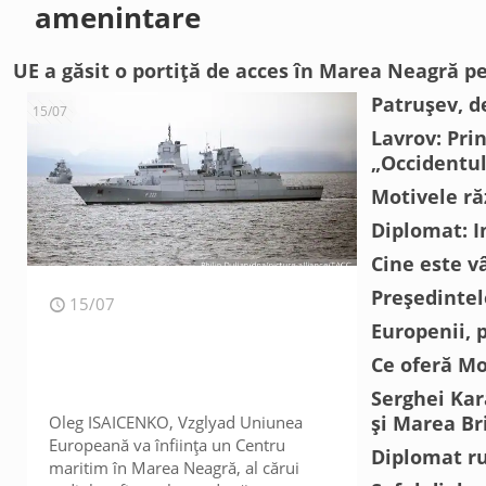
amenintare
UE a găsit o portiță de acces în Marea Neagră p
Patrușev, 
15/07
Lavrov: Pri
„Occidentul
Motivele ră
Diplomat: I
Cine este vâ
Președintel
15/07
Europenii, 
Ce oferă Mo
Serghei Kar
și Marea Br
Oleg ISAICENKO, Vzglyad Uniunea
Europeană va înființa un Centru
Diplomat ru
maritim în Marea Neagră, al cărui