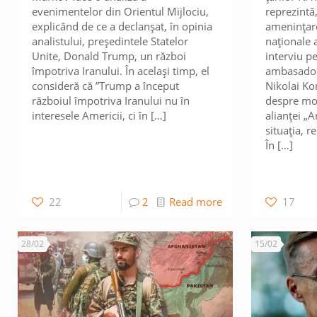
evenimentelor din Orientul Mijlociu,
reprezintă,
explicând de ce a declanșat, în opinia
amenințare
analistului, președintele Statelor
naționale a
Unite, Donald Trump, un război
interviu p
împotriva Iranului. În același timp, el
ambasadoru
consideră că ”Trump a început
Nikolai Ko
războiul împotriva Iranului nu în
despre mo
interesele Americii, ci în
[…]
alianței „
situația, 
În
[…]
22
2
Read more
17
28/02
15/02