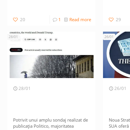
20
1
Read more
29
28/01
26/01
28/01
26/01
Potrivit unui amplu sondaj realizat de
Noua Strat
publicația Politico, majoritatea
SUA oferă 