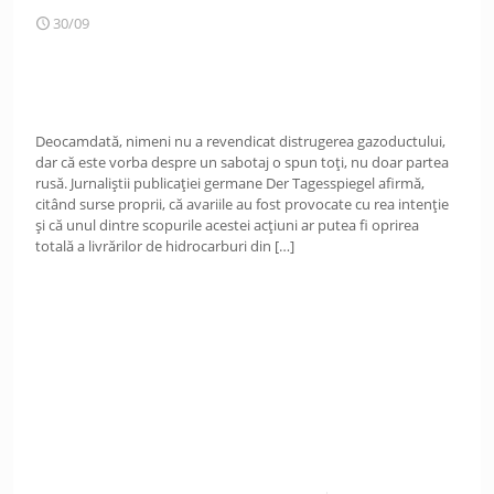
30/09
Deocamdată, nimeni nu a revendicat distrugerea gazoductului,
dar că este vorba despre un sabotaj o spun toți, nu doar partea
rusă. Jurnaliștii publicației germane Der Tagesspiegel afirmă,
citând surse proprii, că avariile au fost provocate cu rea intenție
și că unul dintre scopurile acestei acțiuni ar putea fi oprirea
totală a livrărilor de hidrocarburi din
[…]