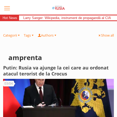
Hot News
Larry Sanger: Wikipedia, instrument de propagandă al CIA
Categorii
Tags
Authors
Show all
amprenta
Putin: Rusia va ajunge la cei care au ordonat
atacul terorist de la Crocus
03/04