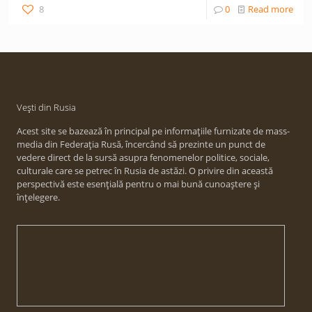
8
0
Read more
Vești din Rusia
Acest site se bazează în principal pe informațiile furnizate de mass-
media din Federația Rusă, încercând să prezinte un punct de
vedere direct de la sursă asupra fenomenelor politice, sociale,
culturale care se petrec în Rusia de astăzi. O privire din această
perspectivă este esențială pentru o mai bună cunoaștere și
înțelegere.