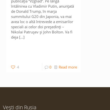
publicația ”Vzgliad”. Pe lângă
întâlnirea cu Vladimir Putin, anunțată
de Donald Trump, în marja
summitului G20 din Japonia, va mai
avea loc o altă întrevede a emisarilor
speciali ai celor doi președinți –
Nikolai Patrușev și John Bolton. Va fi
deja
[…]
4
0
Read more
Vești din Rusia