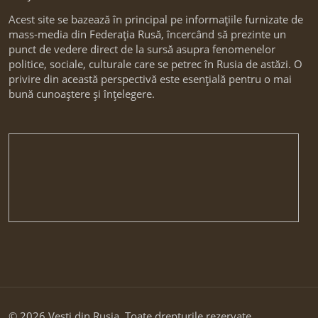
Acest site se bazează în principal pe informațiile furnizate de
mass-media din Federația Rusă, încercând să prezinte un
punct de vedere direct de la sursă asupra fenomenelor
politice, sociale, culturale care se petrec în Rusia de astăzi. O
privire din această perspectivă este esențială pentru o mai
bună cunoaștere și înțelegere.
© 2026 Vesti din Rusia. Toate drepturile rezervate.