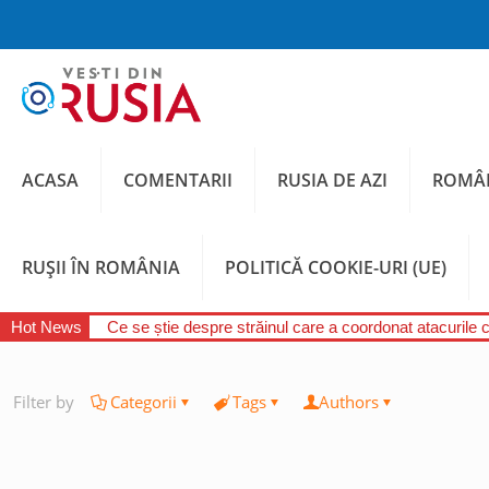
ACASA
COMENTARII
RUSIA DE AZI
ROMÂN
RUȘII ÎN ROMÂNIA
POLITICĂ COOKIE-URI (UE)
Hot News
Ce se știe despre străinul care a coordonat atacurile 
Filter by
Categorii
Tags
Authors