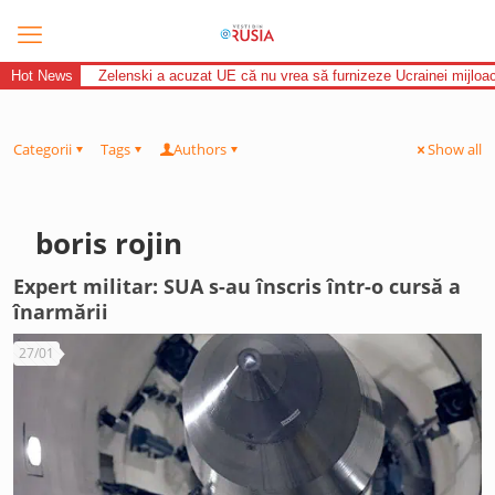
Hot News
Zelenski a acuzat UE că nu vrea să furnizeze Ucrainei mijloac
Categorii
Tags
Authors
Show all
boris rojin
Expert militar: SUA s-au înscris într-o cursă a
înarmării
27/01