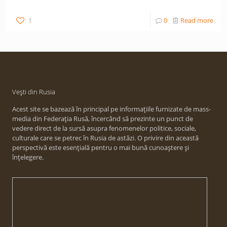
1
0
Read more
Vești din Rusia
Acest site se bazează în principal pe informațiile furnizate de mass-
media din Federația Rusă, încercând să prezinte un punct de
vedere direct de la sursă asupra fenomenelor politice, sociale,
culturale care se petrec în Rusia de astăzi. O privire din această
perspectivă este esențială pentru o mai bună cunoaștere și
înțelegere.