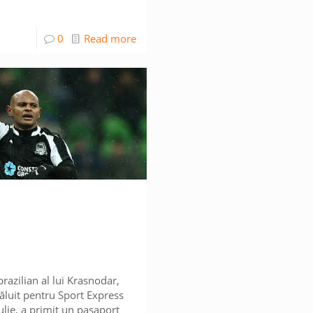
0
Read more
razilian al lui Krasnodar,
văluit pentru Sport Express
ulie, a primit un pașaport