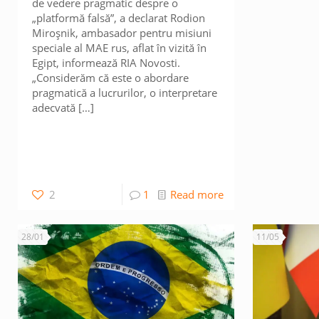
de vedere pragmatic despre o
„platformă falsă”, a declarat Rodion
Miroșnik, ambasador pentru misiuni
speciale al MAE rus, aflat în vizită în
Egipt, informează RIA Novosti.
„Considerăm că este o abordare
pragmatică a lucrurilor, o interpretare
adecvată
[…]
2
1
Read more
28/01
11/05