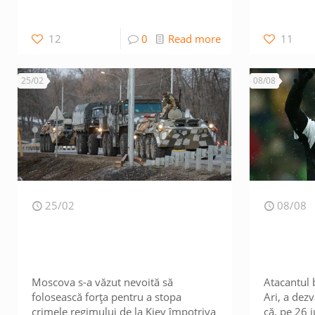
12
0
Read more
11
25/02
08/08
25/02
08/08
Moscova s-a văzut nevoită să
Atacantul b
folosească forța pentru a stopa
Ari, a dez
crimele regimului de la Kiev împotriva
că, pe 26 i