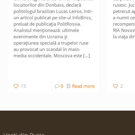
locuitorilor din Donbass, declară
rusesc. Juc
politologul brazilian Lucas Leiros, într-
petrecut a
un articol publicat pe site-ul InfoBrics,
a numit ce
preluat de publicația PolitRossia.
recompensă”
Analistul menționează: ultimele
RIA Novost
evenimente din Ucraina și
la viața di
operațiunea specială a trupelor ruse
au provocat un scandal în mass-
media occidentale. Moscova este
[…]
15
0
Read more
2