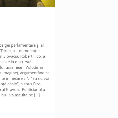
oziției parlamentare și al
 ”Direcția – democrație
in Slovacia, Robert Fico, a
asiste la discursul
lui ucrainean, Volodimir
în imagine), argumentând că
te în fiecare zi”. ”Eu nu voi
anță acolo”, a spus Fico,
arul Pravda. Politicianul a
 nu-l va asculta pe
[…]