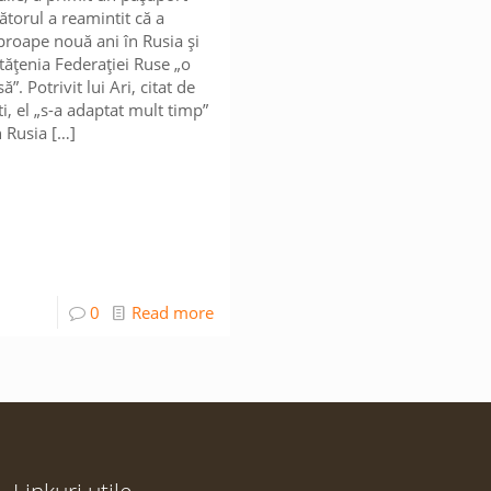
ătorul a reamintit că a
proape nouă ani în Rusia și
tățenia Federației Ruse „o
. Potrivit lui Ari, citat de
i, el „s-a adaptat mult timp”
n Rusia
[…]
0
Read more