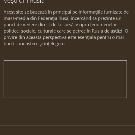
Vești din Rusia
Acest site se bazează în principal pe informațiile furnizate de
mass-media din Federația Rusă, încercând să prezinte un
punct de vedere direct de la sursă asupra fenomenelor
politice, sociale, culturale care se petrec în Rusia de astăzi. O
privire din această perspectivă este esențială pentru o mai
bună cunoaștere și înțelegere.