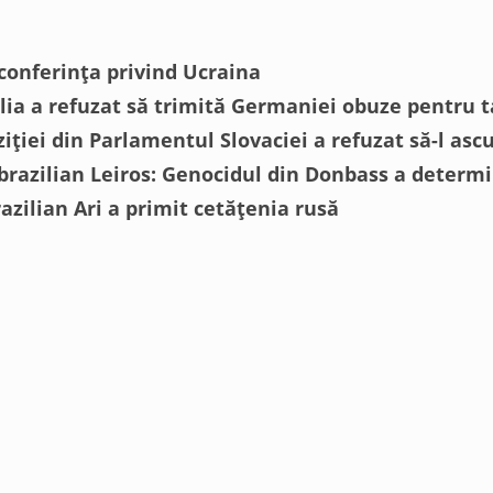
 conferința privind Ucraina
ilia a refuzat să trimită Germaniei obuze pentru 
iției din Parlamentul Slovaciei a refuzat să-l asc
 brazilian Leiros: Genocidul din Donbass a determi
azilian Ari a primit cetățenia rusă