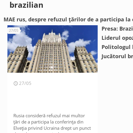
brazilian
MAE rus, despre refuzul țărilor de a participa la
Presa: Braz
27/05
Liderul opoz
Politologul
Jucătorul br
27/05
Rusia consideră refuzul mai multor
țări de a participa la conferința din
Elveția privind Ucraina drept un punct