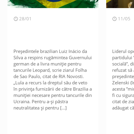
28/01
11/05
Președintele brazilian Luiz Inácio da
Liderul op
Silva a respins rugămintea Guvernului
partidului
german de a livra muniție pentru
socială”, d
tancurile Leopard, scrie ziarul Folha
refuzat să 
de Sao Paulo, citat de RIA Novosti.
președinte
„Lula a recurs la dreptul său de veto
Zelenski (
în privința furnizării de către Brazilia a
acesta ”min
muniției necesare pentru tancurile din
fi cu sigur
Ucraina. Pentru a-și păstra
citat de zi
neutralitatea și pentru
[…]
adăugat că