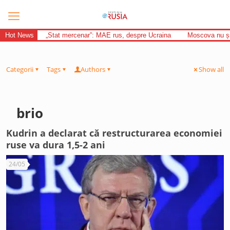
Hot News
„Stat mercenar”: MAE rus, despre Ucraina
Moscova nu și-
Categorii
Tags
Authors
Show all
brio
Kudrin a declarat că restructurarea economiei
ruse va dura 1,5-2 ani
24/05