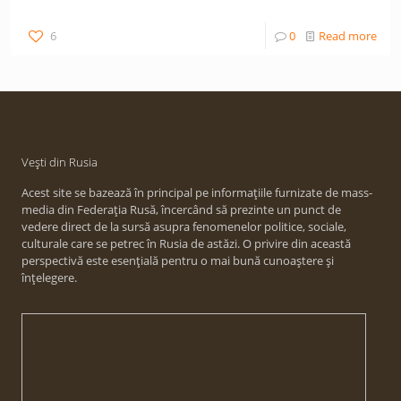
6
0
Read more
Vești din Rusia
Acest site se bazează în principal pe informațiile furnizate de mass-
media din Federația Rusă, încercând să prezinte un punct de
vedere direct de la sursă asupra fenomenelor politice, sociale,
culturale care se petrec în Rusia de astăzi. O privire din această
perspectivă este esențială pentru o mai bună cunoaștere și
înțelegere.