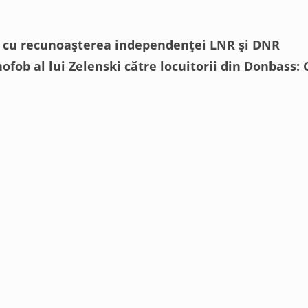
ă cu recunoașterea independenței LNR și DNR
fob al lui Zelenski către locuitorii din Donbass: 