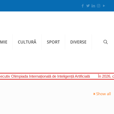
MIE
CULTURĂ
SPORT
DIVERSE
cutiv Olimpiada Internațională de Inteligență Artificială
În 2026, c
Show all