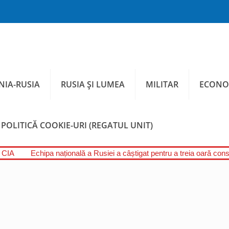
IA-RUSIA
RUSIA ȘI LUMEA
MILITAR
ECONO
POLITICĂ COOKIE-URI (REGATUL UNIT)
l CIA
Echipa națională a Rusiei a câștigat pentru a treia oară conse