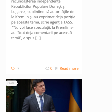
recunoașterea independenței
Republicilor Populare Donețk și
Lugansk, subliniind că autoritățile de
la Kremlin și-au exprimat deja poziția
pe această temă, scrie agenția TASS.
”Nu voi face speculații, la Kremlin s-
au făcut deja comentarii pe această
temă”, a spus
[…]
7
0
Read more
06/08