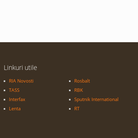
Linkuri utile
RIA Novosti
Rosbalt
TASS
RBK
Interfax
Sputnik International
Lenta
RT