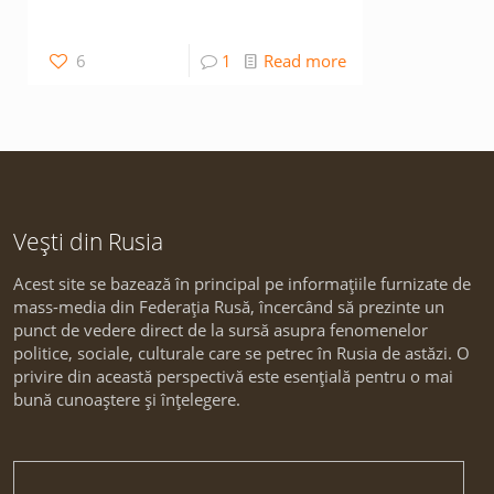
6
1
Read more
Vești din Rusia
Acest site se bazează în principal pe informațiile furnizate de
mass-media din Federația Rusă, încercând să prezinte un
punct de vedere direct de la sursă asupra fenomenelor
politice, sociale, culturale care se petrec în Rusia de astăzi. O
privire din această perspectivă este esențială pentru o mai
bună cunoaștere și înțelegere.