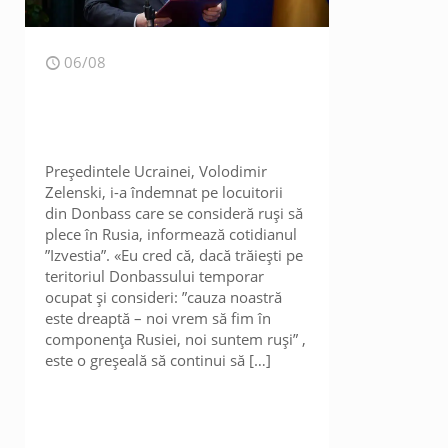
06/08
Președintele Ucrainei, Volodimir
Zelenski, i-a îndemnat pe locuitorii
din Donbass care se consideră ruși să
plece în Rusia, informează cotidianul
”Izvestia”. «Eu cred că, dacă trăiești pe
teritoriul Donbassului temporar
ocupat și consideri: ”cauza noastră
este dreaptă – noi vrem să fim în
componența Rusiei, noi suntem ruși” ,
este o greșeală să continui să
[…]