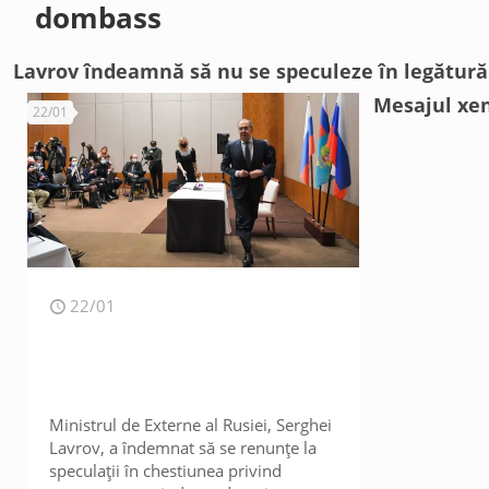
dombass
Lavrov îndeamnă să nu se speculeze în legătur
Mesajul xeno
22/01
22/01
Ministrul de Externe al Rusiei, Serghei
Lavrov, a îndemnat să se renunțe la
speculații în chestiunea privind