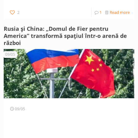
2
1
Read more
Rusia și China: „Domul de Fier pentru
America” transformă spațiul într-o arenă de
război
09/05
09/05