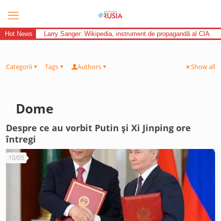
Hot News
Larry Sanger: Wikipedia, instrument de propagandă al CIA
Categorii
Tags
Authors
Show all
Dome
Despre ce au vorbit Putin și Xi Jinping ore
întregi
10/05