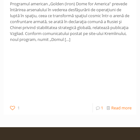
Programul american „Golden (Iron) Dome for America” prevede
întărirea arsenalului în vederea desfășurării de operațiuni de
luptă în spațiu, ceea ce transformă spațiul cosmic într-o arenă de
confruntare armată, se arată în declarația comună a Rusiei și
Chinei privind stabilitatea strategică globală, relatează publicația
Vzgliad. Conform comunicatului postat pe site-ului Kremlinului,
noul program, numit „Domul
[…]
1
1
Read more