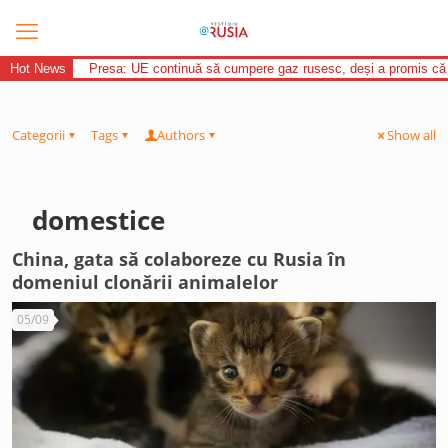
Hot News
Presa: UE continuă să cumpere gaz rusesc, deși a promis că
Categorii
Tags
Authors
Show all
domestice
China, gata să colaboreze cu Rusia în
domeniul clonării animalelor
05/09