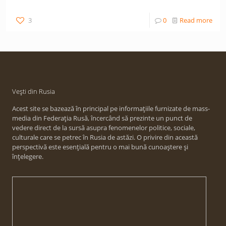
3
0
Read more
Vești din Rusia
Acest site se bazează în principal pe informațiile furnizate de mass-
media din Federația Rusă, încercând să prezinte un punct de
vedere direct de la sursă asupra fenomenelor politice, sociale,
culturale care se petrec în Rusia de astăzi. O privire din această
perspectivă este esențială pentru o mai bună cunoaștere și
înțelegere.